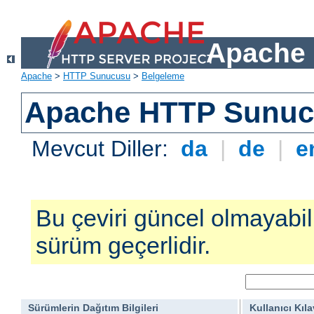
Apache 
Apache
>
HTTP Sunucusu
>
Belgeleme
Apache HTTP Sunucu
Mevcut Diller:
da
|
de
|
e
Bu çeviri güncel olmayabilir
sürüm geçerlidir.
Sürümlerin Dağıtım Bilgileri
Kullanıcı Kıl