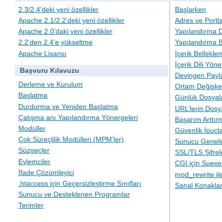
2.3/2.4’deki yeni özellikler
Başlarken
Apache 2.1/2.2’deki yeni özellikler
Adres ve Portl
Apache 2.0’daki yeni özellikler
Yapılandırma D
2.2’den 2.4’e yükseltme
Yapılandırma B
Apache Lisansı
İçerik Bellekle
İçerik Dili Yöne
Başvuru Kılavuzu
Devingen Payla
Derleme ve Kurulum
Ortam Değişken
Başlatma
Günlük Dosyal
Durdurma ve Yeniden Başlatma
URL’lerin Dosy
Çalışma anı Yapılandırma Yönergeleri
Başarım Arttır
Modüller
Güvenlik İpuçla
Çok Süreçlilik Modülleri (MPM’ler)
Sunucu Geneli
Süzgeçler
SSL/TLS Şifre
Eylemciler
CGI için Suexe
İfade Çözümleyici
mod_rewrite i
.htaccess için Geçersizleştirme Sınıfları
Sanal Konakla
Sunucu ve Desteklenen Programlar
Terimler