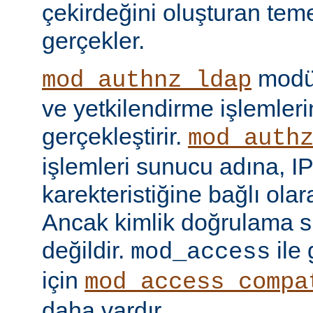
çekirdeğini oluşturan tem
gerçekler.
modül
mod_authnz_ldap
ve yetkilendirme işlemlerin
gerçekleştirir.
mod_auth
işlemleri sunucu adına, IP
karekteristiğine bağlı olara
Ancak kimlik doğrulama si
değildir.
ile
mod_access
için
mod_access_compa
daha vardır.