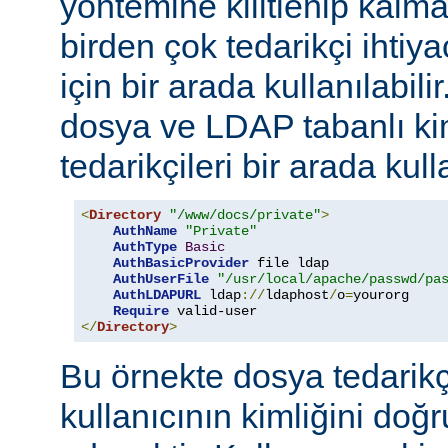
yöntemine kilitlenip kalm
birden çok tedarikçi ihti
için bir arada kullanılabil
dosya ve LDAP tabanlı ki
tedarikçileri bir arada kull
<
Directory
"/www/docs/private"
>
AuthName
"Private"
AuthType
Basic
AuthBasicProvider
 file ldap

AuthUserFile
"/usr/local/apache/passwd/pa
AuthLDAPURL
 ldap
://
ldaphost
/
o
=
yourorg

Require
</
Directory
>
Bu örnekte dosya tedarikçi
kullanıcının kimliğini do