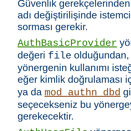
Güvenlik gerekçelerinden
adı değiştirilişinde istem
sorması gerekir.
yön
AuthBasicProvider
değeri
olduğundan,
file
yönergenin kullanımı isteğ
eğer kimlik doğrulaması i
ya da
gi
mod_authn_dbd
seçecekseniz bu yönerge
gerekecektir.