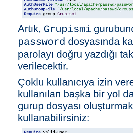
AuthUserFile
"/usr/local/apache/passwd/passwo
AuthGroupFile
"/usr/local/apache/passwd/group
Require
 group 
Grupismi
Artık,
gurubund
Grupismi
dosyasında kay
password
parolayı doğru yazdığı tak
verilecektir.
Çoklu kullanıcıya izin ver
kullanılan başka bir yol d
gurup dosyası oluşturmak
kullanabilirsiniz:
Require
 valid-user