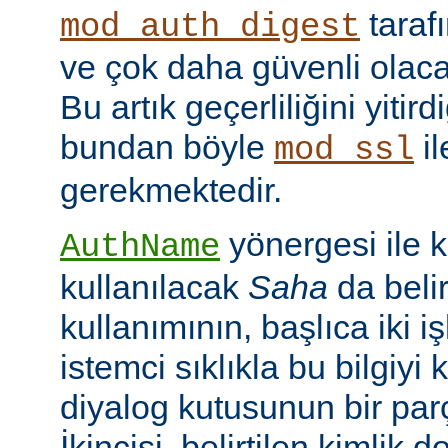
taraf
mod_auth_digest
ve çok daha güvenli olac
Bu artık geçerliliğini yitir
bundan böyle
il
mod_ssl
gerekmektedir.
yönergesi ile 
AuthName
kullanılacak
Saha
da belir
kullanımının, başlıca iki işl
istemci sıklıkla bu bilgiyi 
diyalog kutusunun bir par
İkincisi, belirtilen kimlik 