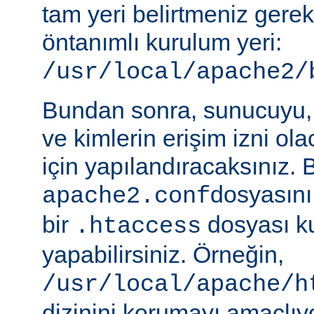
tam yeri belirtmeniz gere
öntanımlı kurulum yeri:
/usr/local/apache2/
Bundan sonra, sunucuyu, 
ve kimlerin erişim izni ol
için yapılandıracaksınız. 
dosyasını
apache2.conf
bir
dosyası k
.htaccess
yapabilirsiniz. Örneğin,
/usr/local/apache/h
dizinini korumayı amaçlıy