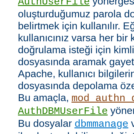
yönerges
AuthUserFile
oluşturduğumuz parola do
belirtmek için kullanılır. 
kullanıcınız varsa her bir 
doğrulama isteği için kimlik
dosyasında aramak gayet 
Apache, kullanıcı bilgilerin
dosyasında depolama özell
Bu amaçla,
mod_authn_
yönerg
AuthDBMUserFile
Bu dosyalar
dbmmanage