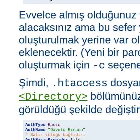
Evvelce almış olduğunuz y
alacaksınız ama bu sefer 
oluşturulmak yerine var o
eklenecektir. (Yeni bir pa
oluşturmak için
seçeneğ
-c
Şimdi,
dosyan
.htaccess
bölümünüz
<Directory>
görüldüğü şekilde değiştire
AuthType
Basic
AuthName
"Davete Binaen"
# Satır isteğe bağlıdır:
AuthBasicProvider