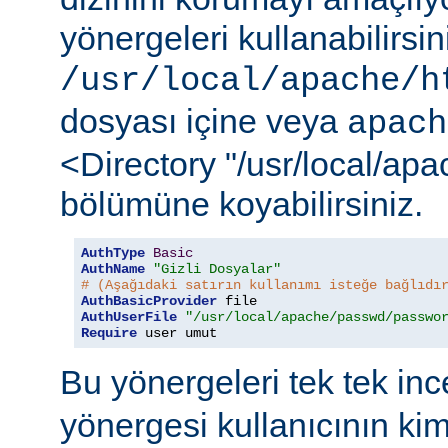
yönergeleri kullanabilirsi
/usr/local/apache/h
dosyası içine veya
apach
<Directory "/usr/local/ap
bölümüne koyabilirsiniz.
AuthType
Basic
AuthName
"Gizli Dosyalar"
# (Aşağıdaki satırın kullanımı isteğe bağlıdı
AuthBasicProvider
AuthUserFile
"/usr/local/apache/passwd/passwo
Require
 user umut
Bu yönergeleri tek tek in
yönergesi kullanıcının ki