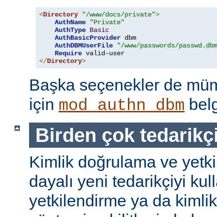
<
Directory
"/www/docs/private"
>
AuthName
"Private"
AuthType
Basic
AuthBasicProvider
 dbm

AuthDBMUserFile
"/www/passwords/passwd.db
Require
</
Directory
>
Başka seçenekler de mümk
için
belg
mod_authn_dbm
Birden çok tedarikç
Kimlik doğrulama ve yetk
dayalı yeni tedarikçiyi kul
yetkilendirme ya da kimli