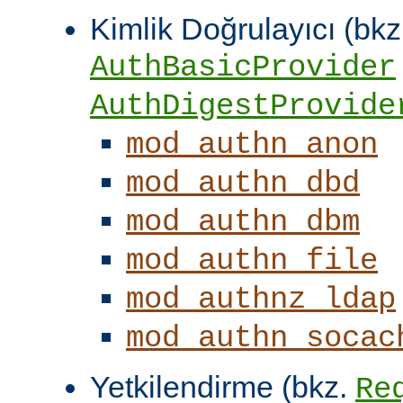
Kimlik Doğrulayıcı (bkz
AuthBasicProvider
AuthDigestProvide
mod_authn_anon
mod_authn_dbd
mod_authn_dbm
mod_authn_file
mod_authnz_ldap
mod_authn_socac
Yetkilendirme (bkz.
Re