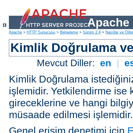
Apache 
Apache
>
HTTP Sunucusu
>
Belgeleme
>
Sürüm 2.4
>
Nasıllar ve Öğret
Kimlik Doğrulama ve
Mevcut Diller:
en
|
e
Kimlik Doğrulama istediğiniz
işlemidir. Yetkilendirme ise 
gireceklerine ve hangi bilgi
müsaade edilmesi işlemidir.
Genel erişim denetimi için
E