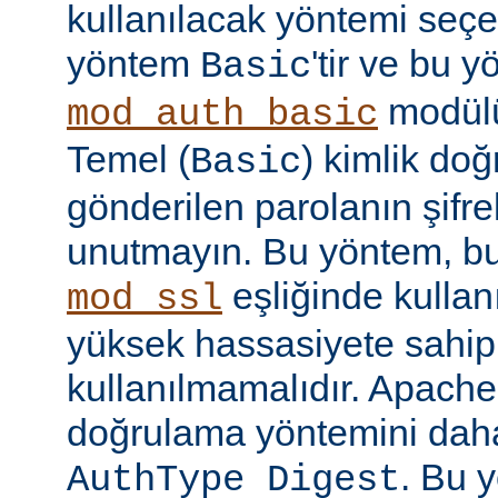
kullanılacak yöntemi seçe
yöntem
'tir ve bu 
Basic
modülü
mod_auth_basic
Temel (
) kimlik do
Basic
gönderilen parolanın şifr
unutmayın. Bu yöntem, bu
eşliğinde kullan
mod_ssl
yüksek hassasiyete sahip b
kullanılmamalıdır. Apache
doğrulama yöntemini daha
. Bu 
AuthType Digest