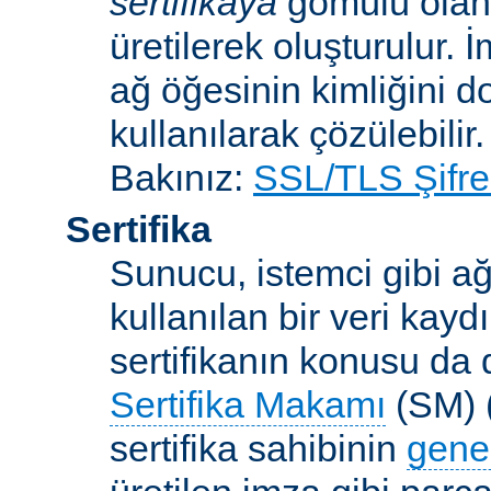
sertifikaya
gömülü ola
üretilerek oluşturulur. 
ağ öğesinin kimliğini 
kullanılarak çözülebilir.
Bakınız:
SSL/TLS Şifre
Sertifika
Sunucu, istemci gibi ağ
kullanılan bir veri kaydı
sertifikanın konusu da d
Sertifika Makamı
(SM) (
sertifika sahibinin
gene