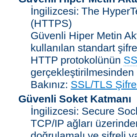
İngilizcesi: The HyperT
(HTTPS)
Güvenli Hiper Metin Ak
kullanılan standart şifr
HTTP protokolünün
SS
gerçekleştirilmesinden 
Bakınız:
SSL/TLS Şifre
Güvenli Soket Katmanı
İngilizcesi: Secure So
TCP/IP ağları üzerinden
doğrulamalı ve şifreli 