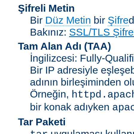
Şifreli Metin
Bir
Düz Metin
bir
Şifre
d
Bakınız:
SSL/TLS Şifre
Tam Alan Adı
(TAA)
İngilizcesi: Fully-Qua
Bir IP adresiyle eşleşeb
adının birleşiminden ol
Örneğin,
httpd.apac
bir konak adıyken
apa
Tar Paketi
uygulaması kullanıl