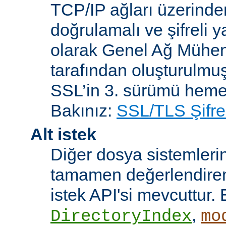
TCP/IP ağları üzerinden
doğrulamalı ve şifreli y
olarak Genel Ağ Mühen
tarafından oluşturulmuş
SSL’in 3. sürümü heme
Bakınız:
SSL/TLS Şifre
Alt istek
Diğer dosya sistemleri
tamamen değerlendiren 
istek API'si mevcuttur. 
,
DirectoryIndex
mo