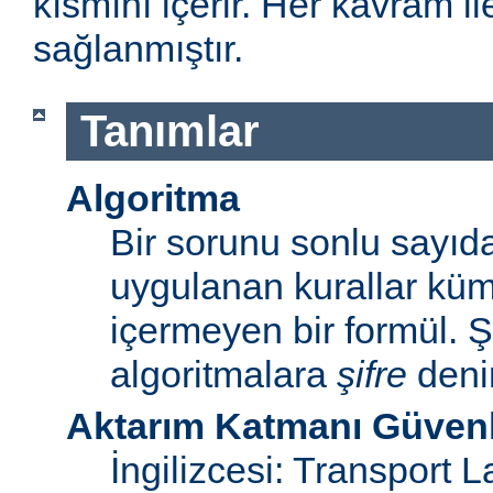
kısmını içerir. Her kavram ile 
sağlanmıştır.
Tanımlar
Algoritma
Bir sorunu sonlu sayı
uygulanan kurallar küme
içermeyen bir formül. Ş
algoritmalara
şifre
denir
Aktarım Katmanı Güvenl
İngilizcesi: Transport 