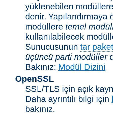
yüklenebilen modüller
denir. Yapılandırmaya ö
modüllere
temel modül
kullanılabilecek modü
Sunucusunun
tar paket
üçüncü parti modüller
d
Bakınız:
Modül Dizini
OpenSSL
SSL/TLS için açık kayna
Daha ayrıntılı bilgi için
bakınız.