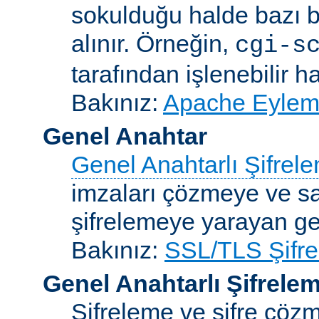
sokulduğu halde bazı be
alınır. Örneğin,
cgi-s
tarafından işlenebilir 
Bakınız:
Apache Eylemc
Genel Anahtar
Genel Anahtarlı Şifrel
imzaları çözmeye ve sah
şifrelemeye yarayan ge
Bakınız:
SSL/TLS Şifre
Genel Anahtarlı Şifrele
Şifreleme ve şifre çözme