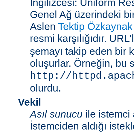
İngilizcesi: Uniform R
Genel Ağ üzerindeki bi
Aslen
Tektip Özkaynak 
resmi karşılığıdır. URL’
şemayı takip eden bir 
oluşurlar. Örneğin, bu 
http://httpd.apac
olurdu.
Vekil
Asıl sunucu
ile istemci
İstemciden aldığı istek