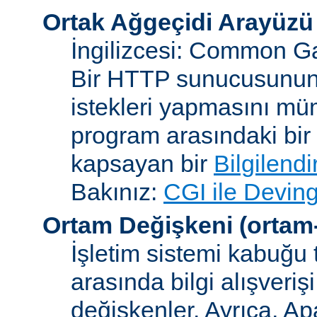
Ortak Ağgeçidi Arayüzü
İngilizcesi: Common Ga
Bir HTTP sunucusunun 
istekleri yapmasını müm
program arasındaki bir 
kapsayan bir
Bilgilend
Bakınız:
CGI ile Deving
Ortam Değişkeni
(ortam
İşletim sistemi kabuğu 
arasında bilgi alışveriş
değişkenler. Ayrıca, A