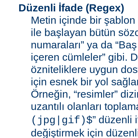
Düzenli İfade
(Regex)
Metin içinde bir şablon
ile başlayan bütün sözc
numaraları” ya da “Baş 
içeren cümleler” gibi. D
özniteliklere uygun do
için esnek bir yol sağl
Örneğin, “resimler” dizi
uzantılı olanları toplama
” düzenli i
(jpg|gif)$
değiştirmek için düzenli