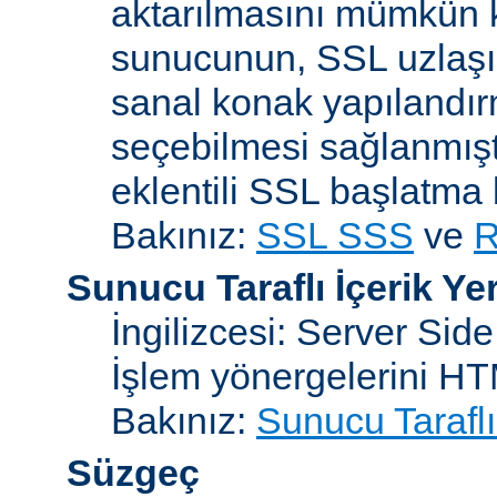
aktarılmasını mümkün kı
sunucunun, SSL uzlaşım
sanal konak yapılandır
seçebilmesi sağlanmışt
eklentili SSL başlatma
Bakınız:
SSL SSS
ve
R
Sunucu Taraflı İçerik Ye
İngilizcesi: Server Sid
İşlem yönergelerini H
Bakınız:
Sunucu Taraflı
Süzgeç