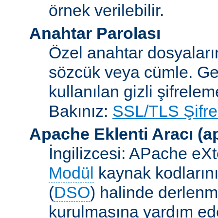
örnek verilebilir.
Anahtar Parolası
Özel anahtar dosyaların
sözcük veya cümle. Ge
kullanılan gizli şifrele
Bakınız:
SSL/TLS Şifre
Apache Eklenti Aracı
(a
İngilizcesi: APache eXt
Modül
kaynak kodlarını
(
DSO
) halinde derlen
kurulmasına yardım eden