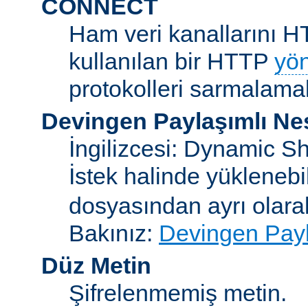
CONNECT
Ham veri kanallarını H
kullanılan bir HTTP
yö
protokolleri sarmalamakt
Devingen Paylaşımlı Ne
İngilizcesi: Dynamic S
İstek halinde yükleneb
dosyasından ayrı olar
Bakınız:
Devingen Payl
Düz Metin
Şifrelenmemiş metin.