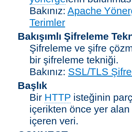
Bakınız:
Apache Yönerge
Terimler
Bakışımlı Şifreleme Tekn
Şifreleme ve şifre çözme
bir şifreleme tekniği.
Bakınız:
SSL/TLS Şifre
Başlık
Bir
HTTP
isteğinin parç
içerikten önce yer alan
içeren veri.