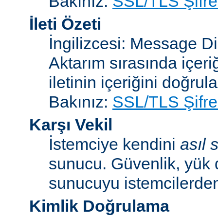
Bakınız:
SSL/TLS Şifre
İleti Özeti
İngilizcesi: Message D
Aktarım sırasında içeri
iletinin içeriğini doğrul
Bakınız:
SSL/TLS Şifre
Karşı Vekil
İstemciye kendini
asıl
sunucu. Güvenlik, yük 
sunucuyu istemcilerden 
Kimlik Doğrulama