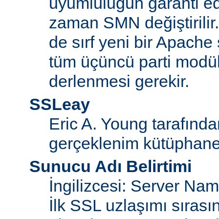
uyumluluğun garanti ed
zaman SMN değiştirilir
de sırf yeni bir Apache
tüm üçüncü parti modül
derlenmesi gerekir.
SSLeay
Eric A. Young tarafınd
gerçeklenim kütüphane
Sunucu Adı Belirtimi
İngilizcesi: Server Na
İlk SSL uzlaşımı sıras