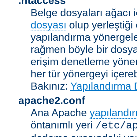
.htaccess
Belge dosyaları ağacı iç
dosyası
olup yerleştiği 
yapılandırma yönergele
rağmen böyle bir dosya
erişim denetleme yönerg
her tür yönergeyi içerebi
Bakınız:
Yapılandırma 
apache2.conf
Ana Apache
yapılandı
öntanımlı yeri
/etc/a