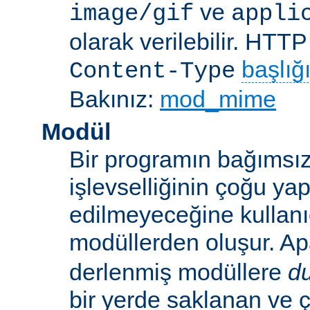
ve
image/gif
appli
olarak verilebilir. HTT
başlığ
Content-Type
Bakınız:
mod_mime
Modül
Bir programın bağımsız
işlevselliğinin çoğu ya
edilmeyeceğine kullanıc
modüllerden oluşur. A
derlenmiş modüllere
d
bir yerde saklanan ve ç