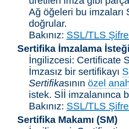
üretilen imza gibi parça
Ağ öğeleri bu imzaları 
doğrular.
Bakınız:
SSL/TLS Şifre
Sertifika İmzalama İsteğ
İngilizcesi: Certificat
İmzasız bir sertifikayı
S
Sertifika
sının
özel anah
istek. Sİİ imzalanınca bi
Bakınız:
SSL/TLS Şifre
Sertifika Makamı
(SM)