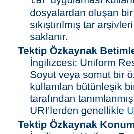
tar
dosyalardan oluşan bir
sıkıştırılmış tar arşivle
saklanır.
Tektip Özkaynak Betimle
İngilizcesi: Uniform Re
Soyut veya somut bir ö
kullanılan bütünleşik bi
tarafından tanımlanmışt
URI’lerden genellikle
U
Tektip Özkaynak Konuml