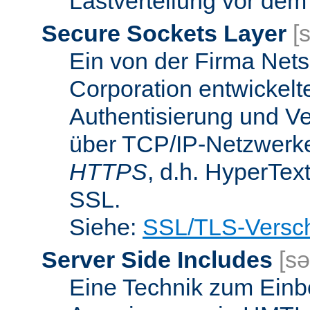
Lastverteilung vor dem
Secure Sockets Layer
[
Ein von der Firma Ne
Corporation entwickelt
Authentisierung und V
über TCP/IP-Netzwerke.
HTTPS
, d.h. HyperTex
SSL.
Siehe:
SSL/TLS-Versch
Server Side Includes
[sə
Eine Technik zum Einb