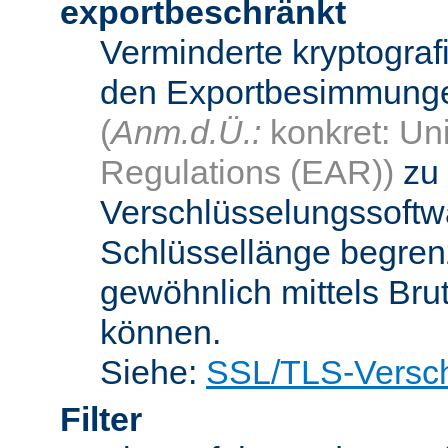
exportbeschränkt
Verminderte kryptograf
den Exportbesimmungen
(
Anm.d.Ü.:
konkret: Uni
Regulations (EAR))
zu 
Verschlüsselungssoftwa
Schlüssellänge begren
gewöhnlich mittels Bru
können.
Siehe:
SSL/TLS-Versch
Filter