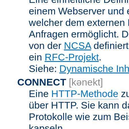
einem Webserver und 
welcher dem externen
Anfragen ermöglicht. Di
von der
NCSA
definier
ein
RFC-Projekt
.
Siehe:
Dynamische Inh
CONNECT
[kənekt]
Eine
HTTP-Methode
zu
über HTTP. Sie kann d
Protokolle wie zum Bei
kapseln.