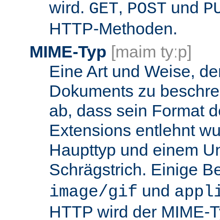
wird.
,
und
GET
POST
P
HTTP-Methoden.
MIME-Typ
[maim tyːp]
Eine Art und Weise, de
Dokuments zu beschrei
ab, dass sein Format d
Extensions entlehnt wu
Haupttyp und einem Unt
Schrägstrich. Einige B
und
image/gif
appl
HTTP wird der MIME-T