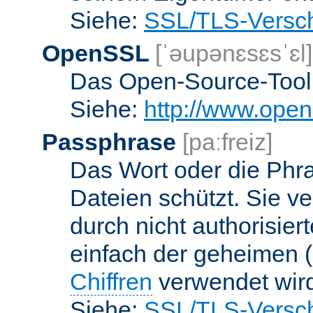
Siehe:
SSL/TLS-Versch
OpenSSL
[ˈəupənɛsɛsˈɛl]
Das Open-Source-Toolk
Siehe:
http://www.open
Passphrase
[paːfreiz]
Das Wort oder die Phra
Dateien schützt. Sie v
durch nicht authorisier
einfach der geheimen (
Chiffren
verwendet wir
Siehe:
SSL/TLS-Versch