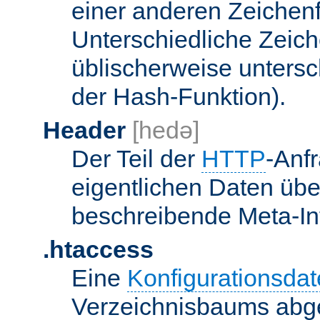
einer anderen Zeichenf
Unterschiedliche Zeic
üblischerweise unters
der Hash-Funktion).
Header
[hedə]
Der Teil der
HTTP
-Anf
eigentlichen Daten über
beschreibende Meta-Inf
.htaccess
Eine
Konfigurationsdat
Verzeichnisbaums abge