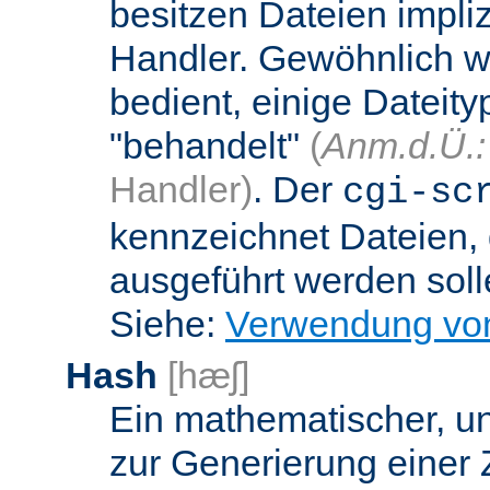
besitzen Dateien impli
Handler. Gewöhnlich w
bedient, einige Dateit
"behandelt"
(
Anm.d.Ü.:
Handler)
. Der
cgi-sc
kennzeichnet Dateien, 
ausgeführt werden soll
Siehe:
Verwendung vo
Hash
[hæʃ]
Ein mathematischer, u
zur Generierung einer 