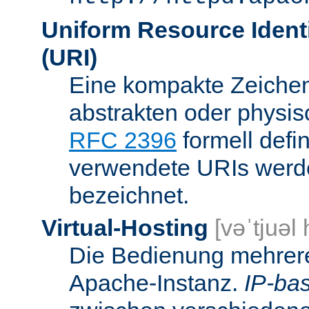
Uniform Resource Identi
(URI)
Eine kompakte Zeichenf
abstrakten oder physis
RFC 2396
formell defi
verwendete URIs werde
bezeichnet.
Virtual-Hosting
[vəˈtjuəl
Die Bedienung mehrere
Apache-Instanz.
IP-bas