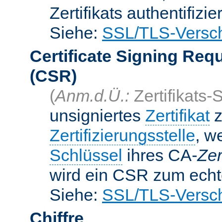
Zertifikats authentifizier
Siehe:
SSL/TLS-Versch
Certificate Signing Req
(CSR)
(
Anm.d.Ü.:
Zertifikats-
unsigniertes
Zertifikat
z
Zertifizierungsstelle
, w
Schlüssel
ihres CA-
Zer
wird ein CSR zum echte
Siehe:
SSL/TLS-Versch
Chiffre