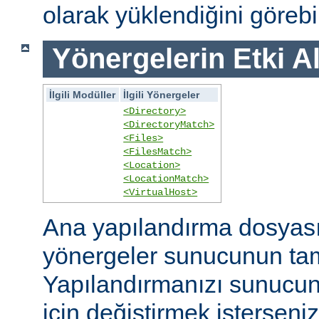
olarak yüklendiğini görebil
Yönergelerin Etki A
İlgili Modüller
İlgili Yönergeler
<Directory>
<DirectoryMatch>
<Files>
<FilesMatch>
<Location>
<LocationMatch>
<VirtualHost>
Ana yapılandırma dosyasın
yönergeler sunucunun ta
Yapılandırmanızı sunucunu
için değiştirmek isterseni