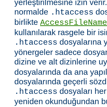
yerleştirilmesine izin veri
normalde
dos
.htaccess
birlikte
AccessFileName
kullanılarak rasgele bir isim
dosyalarına ye
.htaccess
yönergeler sadece dosya
dizine ve alt dizinlerine u
dosyalarında da ana yapı
dosyalarında geçerli sözdiz
dosyaları her 
.htaccess
yeniden okunduğundan b