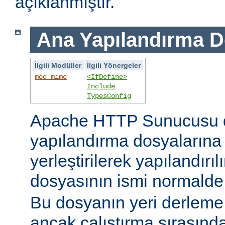
açıklanmıştır.
Ana Yapılandırma D
İlgili Modüller
İlgili Yönergeler
mod_mime
<IfDefine>
Include
TypesConfig
Apache HTTP Sunucusu 
yapılandırma dosyaların
yerleştirilerek yapılandırı
dosyasının ismi normald
Bu dosyanın yeri derleme s
ancak çalıştırma sırasınd