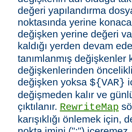
değeri yapılandırma dosy
noktasında yerine konaca
değişken yerine değeri va
kaldığı yerden devam ede
tanımlanmış değişkenler
değişkenlerinden öncelikli
değişken yoksa
i
${VAR}
değişmeden kalır ve günlü
çıktılanır.
söz
RewriteMap
karışıklığı önlemek için, d
nokta imini (":") içeremez.