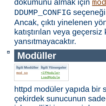
dökümünü almak için
mo
seçeneğini
DDUMP_CONFIG
Ancak, çıktı yinelenen yön
katıştırılan veya geçersiz 
yansıtmayacaktır.
Modüller
İlgili Modüller
İlgili Yönergeler
mod_so
<IfModule>
LoadModule
httpd modüler yapıda bir 
çekirdek sunucunun sade