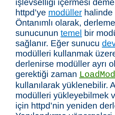
işlevselliği içermesi demekt
httpd’ye
modüller
halinde 
Öntanımlı olarak, derleme
sunucunun
temel
bir modü
sağlanır. Eğer sunucu
dev
modülleri kullanmak üzere
derlenirse modüller ayrı o
gerektiği zaman
LoadMo
kullanılarak yüklenebilir. 
modülleri yükleyebilmek 
için httpd’nin yeniden der