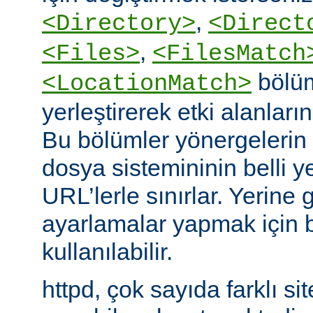
,
<Directory>
<Direct
,
<Files>
<FilesMatch
bölüm
<LocationMatch>
yerleştirerek etki alanlarını
Bu bölümler yönergelerin e
dosya sistemininin belli ye
URL’lerle sınırlar. Yerin
ayarlamalar yapmak için b
kullanılabilir.
httpd, çok sayıda farklı si