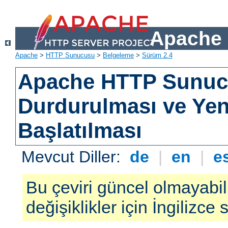
Apache 
Apache
>
HTTP Sunucusu
>
Belgeleme
>
Sürüm 2.4
Apache HTTP Sunu
Durdurulması ve Ye
Başlatılması
Mevcut Diller:
de
|
en
|
e
Bu çeviri güncel olmayabil
değişiklikler için İngilizce