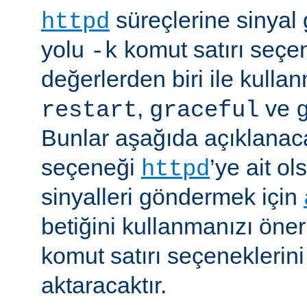
süreçlerine sinyal
httpd
yolu
komut satırı seçe
-k
değerlerden biri ile kulla
,
ve
restart
graceful
Bunlar aşağıda açıklanaca
seçeneği
’ye ait o
httpd
sinyalleri göndermek için
betiğini kullanmanızı öner
komut satırı seçeneklerin
aktaracaktır.