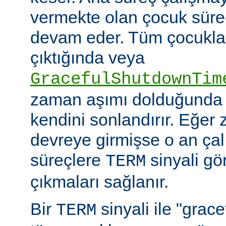
vermekte olan çocuk süre
devam eder. Tüm çocuklar i
çıktığında veya
GracefulShutdownTim
zaman aşımı dolduğunda 
kendini sonlandırır. Eğer
devreye girmişse o an ça
süreçlere
sinyali g
TERM
çıkmaları sağlanır.
Bir
sinyali ile "grac
TERM