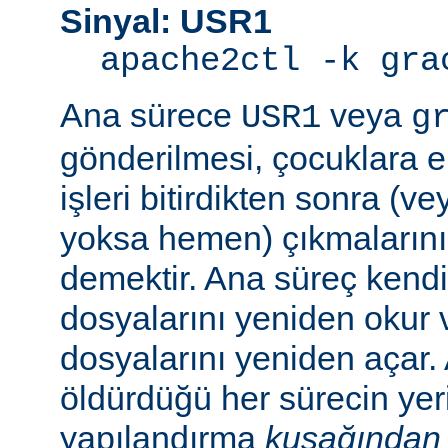
Sinyal: USR1
apache2ctl -k gra
Ana sürece
veya
USR1
g
gönderilmesi, çocuklara e
işleri bitirdikten sonra (v
yoksa hemen) çıkmaların
demektir. Ana süreç kend
dosyalarını yeniden okur 
dosyalarını yeniden açar.
öldürdüğü her sürecin yer
yapılandırma
kuşağından