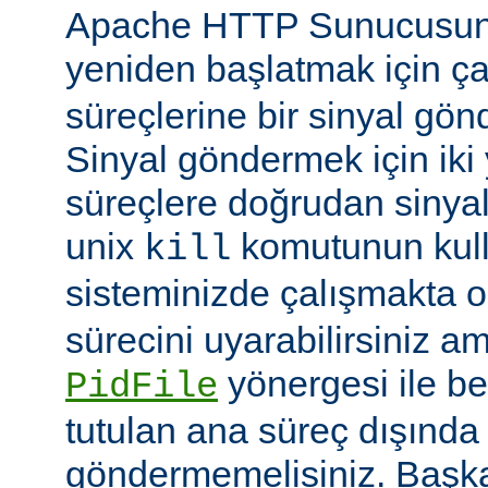
Apache HTTP Sunucusun
yeniden başlatmak için ç
süreçlerine bir sinyal gön
Sinyal göndermek için iki yo
süreçlere doğrudan sinya
unix
komutunun kulla
kill
sisteminizde çalışmakta o
sürecini uyarabilirsiniz a
yönergesi ile be
PidFile
tutulan ana süreç dışında 
göndermemelisiniz. Başka 