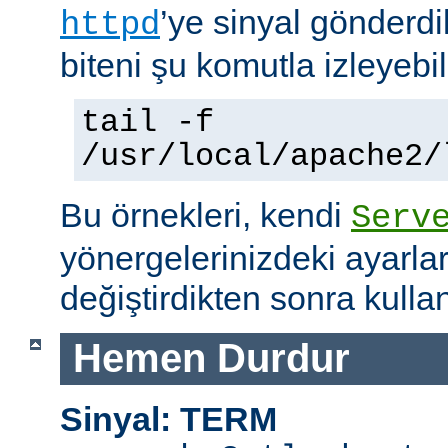
’ye sinyal gönderdi
httpd
biteni şu komutla izleyebili
tail -f
/usr/local/apache2/
Bu örnekleri, kendi
Serv
yönergelerinizdeki ayarla
değiştirdikten sonra kullan
Hemen Durdur
Sinyal: TERM