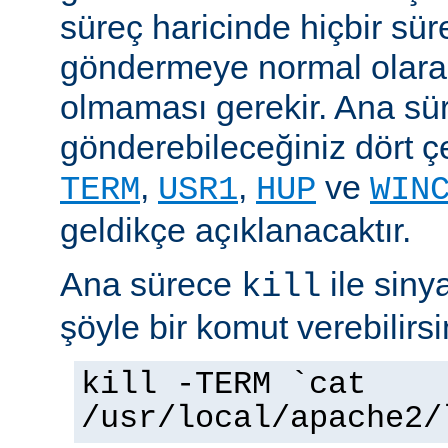
süreç haricinde hiçbir sür
göndermeye normal olarak
olmaması gerekir. Ana sü
gönderebileceğiniz dört çe
,
,
ve
TERM
USR1
HUP
WIN
geldikçe açıklanacaktır.
Ana sürece
ile siny
kill
şöyle bir komut verebilirsi
kill -TERM `cat
/usr/local/apache2/