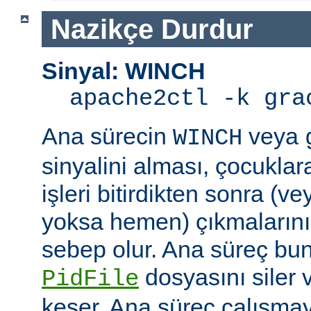
Nazikçe Durdur
Sinyal: WINCH
apache2ctl -k gra
Ana sürecin
veya
WINCH
sinyalini alması, çocuklar
işleri bitirdikten sonra (v
yoksa hemen) çıkmaların
sebep olur. Ana süreç b
dosyasını siler 
PidFile
keser. Ana süreç çalışmay