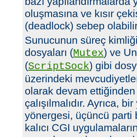
bazı yapılandırmalarda y
oluşmasına ve kısır çek
(deadlock) sebep olabilir
Sunucunun süreç kimliğin
dosyaları (
) ve Un
Mutex
(
) gibi dosy
ScriptSock
üzerindeki mevcudiyetle
olarak devam ettiğinde
çalışılmalıdır. Ayrıca, bi
yönergesi, üçüncü parti 
kalıcı CGI uygulamalarına 