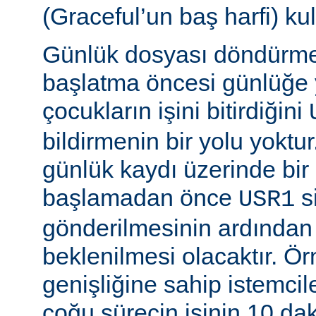
(Graceful’un baş harfi) kul
Günlük dosyası döndürme
başlatma öncesi günlüğe
çocukların işini bitirdiğini
bildirmenin bir yolu yoktur
günlük kaydı üzerinde bi
başlamadan önce
si
USR1
gönderilmesinin ardından b
beklenilmesi olacaktır. Ö
genişliğine sahip istemci
çoğu sürecin işinin 10 d