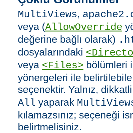
,
MultiViews
apache2.
veya (
yö
AllowOverride
değerine bağlı olarak)
.h
dosyalarındaki
<Direct
veya
bölümleri 
<Files>
yönergeleri ile belirtilebil
seçenektir. Yalnız, dikkatl
yaparak
All
MultiView
kılamazsınız; seçeneği is
belirtmelisiniz.