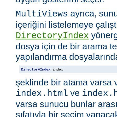
ayrıca, sunu
MultiViews
içeriğini listelemeye çalı
yönerge
DirectoryIndex
dosya için de bir arama ter
yapılandırma dosyalarınd
DirectoryIndex
 index
şeklinde bir atama varsa 
ve
index.html
index.
varsa sunucu bunlar ara
sıfatıyla bir seçim yapacak