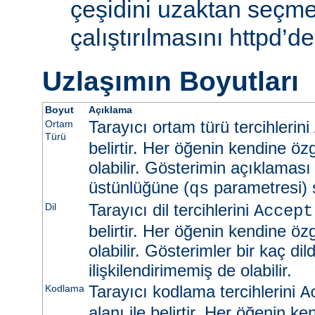
çeşidini uzaktan seçme
çalıştırılmasını httpd’de
Uzlaşımın Boyutları
Boyut
Açıklama
Tarayıcı ortam türü tercihlerini
Ortam
Türü
belirtir. Her öğenin kendine öz
olabilir. Gösterimin açıklaması
üstünlüğüne (
parametresi) s
qs
Tarayıcı dil tercihlerini
Dil
Accept
belirtir. Her öğenin kendine öz
olabilir. Gösterimler bir kaç dild
ilişkilendirimemiş de olabilir.
Tarayıcı kodlama tercihlerini
Kodlama
A
alanı ile belirtir. Her öğenin k