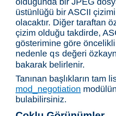
olduğunda bir JPEG dosy
üstünlüğü bir ASCII çizi
olacaktır. Diğer taraftan 
çizim olduğu takdirde, AS
gösterimine göre öncelikli
nedenle
değeri özkay
qs
bakarak belirlenir.
Tanınan başlıkların tam lis
mod_negotiation
modülün
bulabilirsiniz.
Çoklu Görünümler