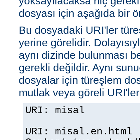
yoksayılacaksa hiç gerekli
dosyası için aşağıda bir ör
Bu dosyadaki URI'ler tür
yerine görelidir. Dolayısıy
aynı dizinde bulunması b
gerekli değildir. Aynı su
dosyalar için türeşlem do
mutlak veya göreli URI'ler b
URI: misal
URI: misal.en.html