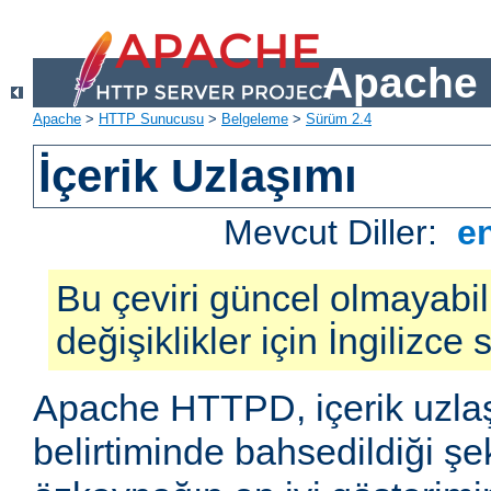
Apache 
Apache
>
HTTP Sunucusu
>
Belgeleme
>
Sürüm 2.4
İçerik Uzlaşımı
Mevcut Diller:
e
Bu çeviri güncel olmayabil
değişiklikler için İngilizce
Apache HTTPD, içerik uzla
belirtiminde bahsedildiği şek