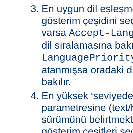
En uygun dil eşleşm
gösterim çeşidini s
varsa
Accept-Lan
dil sıralamasına bakıl
LanguagePriorit
atanmışsa oradaki d
bakılır.
En yüksek ‘seviyede
parametresine (text/
sürümünü belirtmekte
gösterim çeşitleri seçi