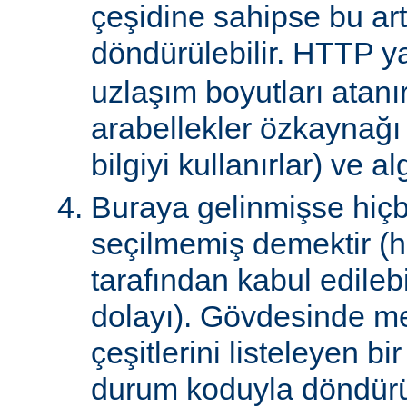
çeşidine sahipse bu art
döndürülebilir. HTTP ya
uzlaşım boyutları atanır
arabellekler özkaynağ
bilgiyi kullanırlar) ve al
Buraya gelinmişse hiçb
seçilmemiş demektir (hi
tarafından kabul edile
dolayı). Gövdesinde m
çeşitlerini listeleyen 
durum koduyla döndürül