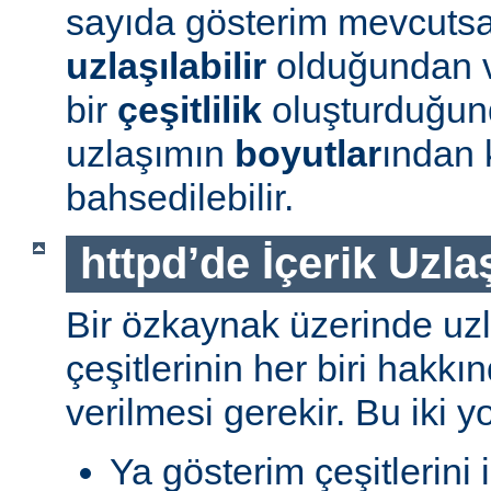
sayıda gösterim mevcuts
uzlaşılabilir
olduğundan v
bir
çeşitlilik
oluşturduğun
uzlaşımın
boyutlar
ından 
bahsedilebilir.
httpd’de İçerik Uzla
Bir özkaynak üzerinde uzl
çeşitlerinin her biri hakk
verilmesi gerekir. Bu iki yo
Ya gösterim çeşitlerini