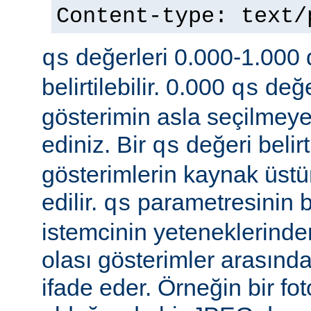
Content-type: text
değerleri 0.000-1.000 d
qs
belirtilebilir. 0.000
değe
qs
gösterimin asla seçilmeye
ediniz. Bir
değeri belir
qs
gösterimlerin kaynak üst
edilir.
parametresinin be
qs
istemcinin yeteneklerinde
olası gösterimler arasında
ifade eder. Örneğin bir f