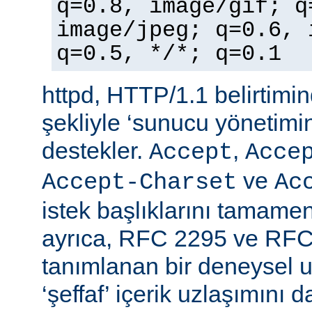
q=0.8, image/gif; q
image/jpeg; q=0.6, 
q=0.5, */*; q=0.1
httpd, HTTP/1.1 belirtimi
şekliyle ‘sunucu yönetimin
destekler.
,
Accept
Acce
ve
Accept-Charset
Ac
istek başlıklarını tamamen
ayrıca, RFC 2295 ve RFC
tanımlanan bir deneysel u
‘şeffaf’ içerik uzlaşımını 