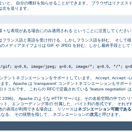
よいと、 自分の嗜好を知らせることができます。 ブラウザはリクエス
は次を送ります。
様々な表現がある場合にのみ適用される ということに注意してください
はフランス語と英語を受け付ける、しかしフランス語を好む、 そして
他のメディアタイプよりは GIF や JPEG を好む、しかし最終手段と
e/gif; q=0.6, image/jpeg; q=0.6, image/*; q=0.5, */*; q=
driven' コンテントネゴシエーションをサポートしています。
,
Accept
Accept-L
pache は 'transparent' コンテントネゴシエーションもサポート
ルです。 これらの RFCで定義されている 'feature negotiatio
 2396)。 Apache のような HTTP サーバは、その名前空間の中での 
ット、エンコーディング等の 付属した、バイト列の形式です。 それぞれ
数の表現が利用できる場合は、 リソースは
ネゴシエーション可能である
 が異なる、 その状態を指して、 ネゴシエーションの
次元
と呼びます。