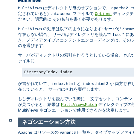
Multiviews
はディレクトリ毎のオプションで、
MultiViews
apache2.c
定されていると)
ファイルで
ディレクテ
.htaccess
Options
ださい。明示的に その名前を書く必要があります。
の効果は以下のようになります: サーバが
MultiViews
/some
存在
しない
場合、 サーバはディレクトリを読んで
にあ
foo.*
き、メディアタイプとコンテントエンコーディングは、そのフ
のを選びます。
サーバがディレクトリの索引を作ろうとしている場合、
Mult
ァイルに
DirectoryIndex index
が書かれていて、
と
が 両方存在
index.html
index.html3
在していると、 サーバはそれを実行します。
もしディレクトリを読んでいる際に、 文字セット、コンテン
が見つかると、結果は
ディレクティブの
MultiViewsMatch
MultiViews ネゴシエーションで使用できるかを決定します。
ネゴシエーション方法
Apache はリソースの variant の一覧を、タイプマップ