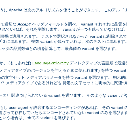
するように Apache は次のアルゴリズムを使うことができます。 このア
いて適切な
Accept*
ヘッダフィールドを調べ、 variant それぞれに品
示されていれば、それを削除します。 variant が一つも残っていなければ
順番に適用されます。 テストで選択されなかった variant は削除されていき
 に進みます。 複数 variant が残っていれば、次のテストに進みます
ッダの品質数値との積を計算して、最高値の variant を選びます。
、 (もしあれば)
ディレクティブの言語順で最適な言語
LanguagePriority
l メディアタイプのバージョンを与えるために使われます) を持つ varian
文字セット メディアパラメータを持つ variant を選びます。 明示的
メディアタイプであるけれども 特定の文字セットに明示的に関連づけられ
t/*
 関連づけられている variant を選びます。 そのような variant が
もし user-agent が許容するエンコーディングがあれば、 その varia
混ざって存在していたらエンコードされていない variant のみを選びます。
いう場合は、 全ての variant を選びます。