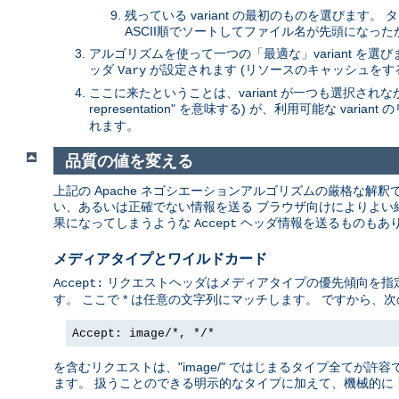
残っている variant の最初のものを選びます
ASCII順でソートしてファイル名が先頭になっ
アルゴリズムを使って一つの「最適な」variant を
ッダ
が設定されます (リソースのキャッシュをす
Vary
ここに来たということは、variant が一つも選択されなかっ
representation" を意味する) が、利用可能な va
れます。
品質の値を変える
上記の Apache ネゴシエーションアルゴリズムの厳格な解
い、あるいは正確でない情報を送る ブラウザ向けによりよい結果
果になってしまうような
ヘッダ情報を送るものもあり
Accept
メディアタイプとワイルドカード
リクエストヘッダはメディアタイプの優先傾向を指定します
Accept:
す。 ここで * は任意の文字列にマッチします。 ですから、次
Accept: image/*, */*
を含むリクエストは、"image/" ではじまるタイプ全てが許容で
ます。 扱うことのできる明示的なタイプに加えて、機械的に