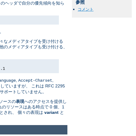
参照
トのヘッダで自分の優先傾向を知ら
コメント
。
様々なメディアタイプを受け付ける
して 他のメディアタイプも受け付ける、
0.1
,
,
anguage
Accept-Charset
していますが、 これは RFC 2295
n' はサポートしていません。
リソースの
表現
へのアクセスを提供し
のリソースはある時点で 0 個、1
とされ、 個々の表現は
variant
と