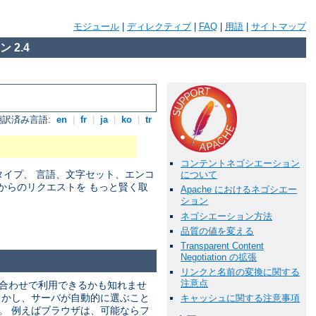
モジュール
|
ディレクティブ
|
FAQ
|
用語
|
サイトマップ
 2.4
翻訳済み言語:
en
|
fr
|
ja
|
ko
|
tr
コンテントネゴシエーション
アタイプ、 言語、文字セット、エンコ
について
からのリクエストを もっと賢く取
Apache におけるネゴシエー
ション
ネゴシエーション方法
品質の値を変える
Transparent Content
Negotiation の拡張
リンクと名前の変換に関する
注意点
み合わせで利用できるかも知れませ
しかし、サーバが自動的に選ぶこと
キャッシュに関する注意事項
。 例えばブラウザは、可能ならフ