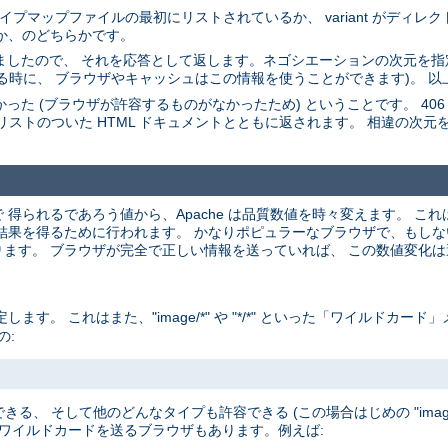
。 タイプマップファイルの最初にリストされているか、 variant がディ
たか、のどちらかです。
選びましたので、 それを応答として返します。ネゴシエーションの次元を指定
る時に、 ブラウザやキャッシュはこの情報を使うことができます)。 以
た (ブラウザが許容するものがなかったため) ということです。 406 ステータス
riant のリストのついた HTML ドキュメントとともに返されます。 相違の次元
釈で 得られるであろう値から、Apache は品質数値を時々変えます。 
を得るために行われます。 かなりポピュラーなブラウザで、もしないと間違
ます。 ブラウザが完全で正しい情報を送っていれば、 この数値変化
。 これはまた、"image/*" や "*/*" といった「ワイルドカー
の:
きる、 そして他のどんなタイプも許容できる (この場合はじめの "image
 ワイルドカードを送るブラウザもあります。例えば: