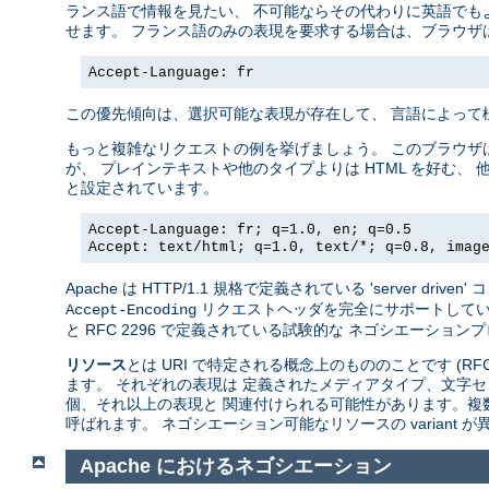
ランス語で情報を見たい、 不可能ならその代わりに英語でも
せます。 フランス語のみの表現を要求する場合は、ブラウザ
Accept-Language: fr
この優先傾向は、選択可能な表現が存在して、 言語によって
もっと複雑なリクエストの例を挙げましょう。 このブラウザ
が、 プレインテキストや他のタイプよりは HTML を好む、 
と設定されています。
Accept-Language: fr; q=1.0, en; q=0.5
Accept: text/html; q=1.0, text/*; q=0.8, imag
Apache は HTTP/1.1 規格で定義されている 'server 
リクエストヘッダを完全にサポートしています。A
Accept-Encoding
と RFC 2296 で定義されている試験的な ネゴシエーションプロトコ
リソース
とは URI で特定される概念上のもののことです (RFC
ます。 それぞれの表現は 定義されたメディアタイプ、文字セ
個、それ以上の表現と 関連付けられる可能性があります。複
呼ばれます。 ネゴシエーション可能なリソースの variant
Apache におけるネゴシエーション