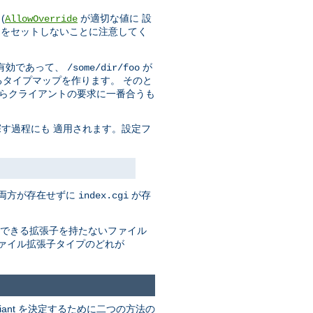
(
が適切な値に 設
AllowOverride
をセットしないことに注意してく
有効であって、
が
/some/dir/foo
タイプマップを作ります。 そのと
からクライアントの要求に一番合うも
す過程にも 適用されます。設定フ
の両方が存在せずに
が存
index.cgi
できる拡張子を持たないファイル
ァイル拡張子タイプのどれが
riant を決定するために二つの方法の