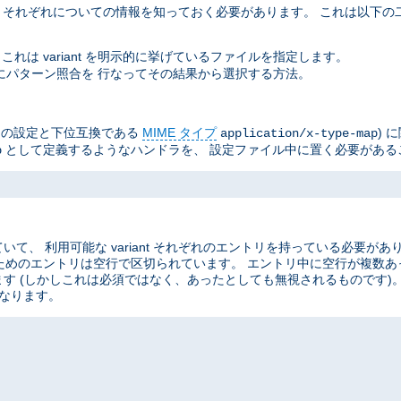
ant それぞれについての情報を知っておく必要があります。 これは以下
これは variant を明示的に挙げているファイルを指定します。
イル名にパターン照合を 行なってその結果から選択する方法。
he の設定と下位互換である
MIME タイプ
) 
application/x-type-map
として定義するようなハンドラを、 設定ファイル中に置く必要がある
p
、 利用可能な variant それぞれのエントリを持っている必要があ
ant のためのエントリは空行で区切られています。 エントリ中に空行が複
す (しかしこれは必須ではなく、あったとしても無視されるものです)
なります。