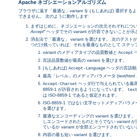
Apache ネゴシエーションアルゴリズム
ブラウザに返す「最適な」variant を (もしあれば) 選択
できません。 次のように動作します:
まずはじめに、ネゴシエーションの次元それぞれにつ
Accept*
ヘッダでその variant が許容できないことが
消去法で「最適な」 variant を選びます。 次のテストが
つだけ残っていれば、それを最適なものとして ステップ 3
variant のメディアタイプの品質数値と
ヘ
Accept
言語品質数値が最高の variant を選びます。
(もしあれば)
ヘッダの言語順か
Accept-Language
最高「レベル」のメディアパラメータ (text/htm
ヘッダ行で与えられている最高の
Accept-Charset
8859-1 が許容されるようになっています。
tex
は ISO-8859-1 であると仮定されます。
ISO-8859-1
ではない
文字セットメディアパラメータと
を選びます。
最適なエンコーディングの variant を選びます。 
しエンコードされたものとそうでない variant が
ているか variant が全部エンコードされていないと
内容の最も短い variant を選びます。