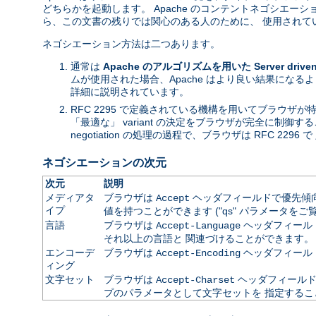
どちらかを起動します。 Apache のコンテントネゴシエ
ら、この文書の残りでは関心のある人のために、 使用されて
ネゴシエーション方法は二つあります。
通常は
Apache のアルゴリズムを用いた Server driven n
ムが使用された場合、Apache はより良い結果になる
詳細に説明されています。
RFC 2295 で定義されている機構を用いてブラウザ
「最適な」 variant の決定をブラウザが完全に制御す
negotiation の処理の過程で、ブラウザは RFC 2296 で 
ネゴシエーションの次元
次元
説明
メディアタ
ブラウザは
ヘッダフィールドで優先傾向を
Accept
イプ
値を持つことができます ("qs" パラメータをご
言語
ブラウザは
ヘッダフィールドで
Accept-Language
それ以上の言語と 関連づけることができます。
エンコーデ
ブラウザは
ヘッダフィール
Accept-Encoding
ィング
文字セット
ブラウザは
ヘッダフィールドで
Accept-Charset
プのパラメータとして文字セットを 指定するこ