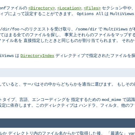
ファイルの
,
,
セクション中や、
onf
<Directory>
<Location>
<Files>
ィブによって設定することができます。
は
Options All
MultiViews
へのリクエストを受け取り、
で
が
/dir/foo
/some/dir
MultiViews
てはまる全てのファイルを探し、 事実上それらのファイルをマップする
ァイル名を 直接指定したときと同じものが割り当てられます。 それ
は
ディレクティブで指定されたファイルを探
iViews
DirectoryIndex
していると、サーバはその中からどちらかを適当に選びます。 もしそ
トタイプ、言語、エンコーディングを 指定するための
で認識
mod_mime
設定に依存します。このディレクティブは ハンドラ、フィルタ、他のフ
ファイルか ディレクトリ内のファイル名からかで取得した後、 「最適な」 va