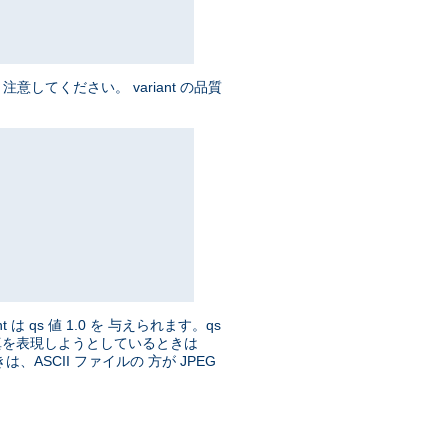
してください。 variant の品質
t は qs 値 1.0 を 与えられます。qs
、写真を表現しようとしているときは
ASCII ファイルの 方が JPEG