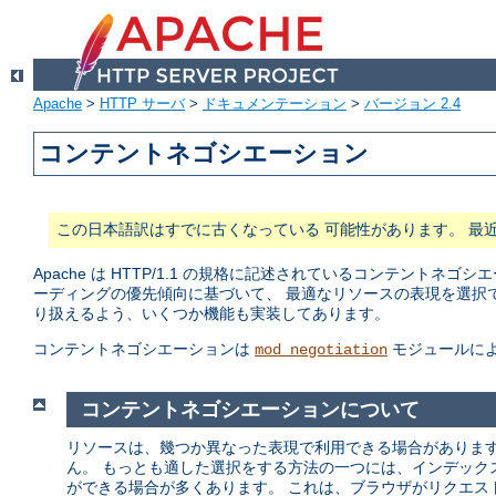
Apache
>
HTTP サーバ
>
ドキュメンテーション
>
バージョン 2.4
コンテントネゴシエーション
この日本語訳はすでに古くなっている 可能性があります。 最
Apache は HTTP/1.1 の規格に記述されているコンテン
ーディングの優先傾向に基づいて、 最適なリソースの表現を選択
り扱えるよう、いくつか機能も実装してあります。
コンテントネゴシエーションは
モジュールに
mod_negotiation
コンテントネゴシエーションについて
リソースは、幾つか異なった表現で利用できる場合があります
ん。 もっとも適した選択をする方法の一つには、インデック
ができる場合が多くあります。 これは、ブラウザがリクエス