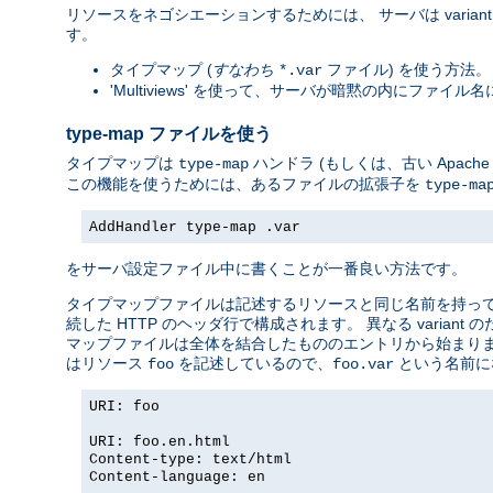
リソースをネゴシエーションするためには、 サーバは vari
す。
タイプマップ (
すなわち
ファイル) を使う方法。 
*.var
'Multiviews' を使って、サーバが暗黙の内にファ
type-map ファイルを使う
タイプマップは
ハンドラ (もしくは、古い Apac
type-map
この機能を使うためには、あるファイルの拡張子を
type-ma
AddHandler type-map .var
をサーバ設定ファイル中に書くことが一番良い方法です。
タイプマップファイルは記述するリソースと同じ名前を持っていて
続した HTTP のヘッダ行で構成されます。 異なる vari
マップファイルは全体を結合したもののエントリから始まりま
はリソース
を記述しているので、
という名前に
foo
foo.var
URI: foo
URI: foo.en.html
Content-type: text/html
Content-language: en