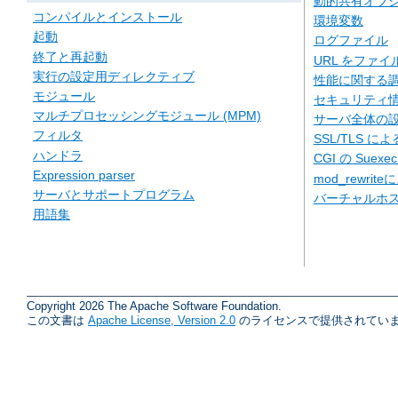
動的共有オブジェ
コンパイルとインストール
環境変数
起動
ログファイル
終了と再起動
URL をファ
実行の設定用ディレクティブ
性能に関する
モジュール
セキュリティ
マルチプロセッシングモジュール (MPM)
サーバ全体の
フィルタ
SSL/TLS に
ハンドラ
CGI の Suexe
Expression parser
mod_rewriteに
サーバとサポートプログラム
バーチャルホ
用語集
Copyright 2026 The Apache Software Foundation.
この文書は
Apache License, Version 2.0
のライセンスで提供されていま