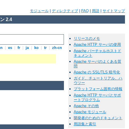
モジュール
|
ディレクティブ
|
FAQ
|
用語
|
サイトマップ
 2.4
リリースのメモ
Apache HTTP サーバの使用
en
|
es
|
fr
|
ja
|
ko
|
tr
|
zh-cn
Apache バーチャルホストド
キュメント
Apache サーバのよくある質
問
Apache の SSL/TLS 暗号化
ガイド、チュートリアル、ハ
ウツー
プラットフォーム固有の情報
Apache HTTP サーバとサポ
ートプログラム
Apache その他
Apache モジュール
開発者のためのドキュメント
用語集と索引