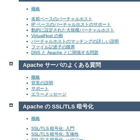
概略
名前ベースのバーチャルホスト
IP ベースのバーチャルホストのサポート
動的に設定された大規模バーチャルホスト
VirtualHost の例
バーチャルホストのマッチングの詳しい説明
ファイル記述子の限界
DNS と Apache とに関係する問題
Apache サーバのよくある質問
概略
背景の説明
サポート
エラーメッセージ
Apache の SSL/TLS 暗号化
概略
SSL/TLS 暗号化: 入門
SSL/TLS 暗号化: 互換性
SSL/TLS 暗号化: ハウツー