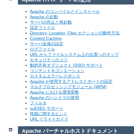
Apache のコンパイルとインストール
Apache の起動
サーバの停止と再起動
設定ファイル
Directory, Location, Files セクションの動作方法
Content Caching
サーバ全体の設定
ログファイル
URL からファイルシステム上の位置へのマップ
セキュリティのコツ
動的共有オブジェクト (DSO) サポート
コンテントネゴシエーション
カスタムエラーレスポンス
Apache が使用するアドレスとポートの設定
マルチプロセッシングモジュール (MPM)
Apache における環境変数
Apache のハンドラの使用
フィルタ
suEXEC サポート
性能に関するヒント
URL リライトガイド
Apache バーチャルホストドキュメント