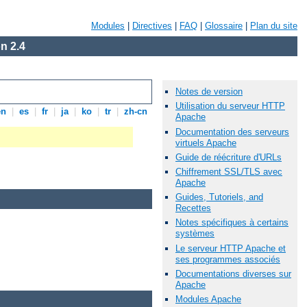
Modules
|
Directives
|
FAQ
|
Glossaire
|
Plan du site
n 2.4
Notes de version
Utilisation du serveur HTTP
en
|
es
|
fr
|
ja
|
ko
|
tr
|
zh-cn
Apache
Documentation des serveurs
virtuels Apache
Guide de réécriture d'URLs
Chiffrement SSL/TLS avec
Apache
Guides, Tutoriels, and
Recettes
Notes spécifiques à certains
systèmes
Le serveur HTTP Apache et
ses programmes associés
Documentations diverses sur
Apache
Modules Apache