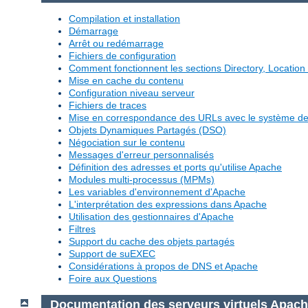
Compilation et installation
Démarrage
Arrêt ou redémarrage
Fichiers de configuration
Comment fonctionnent les sections Directory, Location 
Mise en cache du contenu
Configuration niveau serveur
Fichiers de traces
Mise en correspondance des URLs avec le système de 
Objets Dynamiques Partagés (DSO)
Négociation sur le contenu
Messages d'erreur personnalisés
Définition des adresses et ports qu'utilise Apache
Modules multi-processus (MPMs)
Les variables d'environnement d'Apache
L'interprétation des expressions dans Apache
Utilisation des gestionnaires d'Apache
Filtres
Support du cache des objets partagés
Support de suEXEC
Considérations à propos de DNS et Apache
Foire aux Questions
Documentation des serveurs virtuels Apac