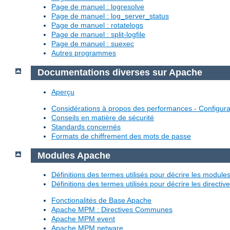
Page de manuel : logresolve
Page de manuel : log_server_status
Page de manuel : rotatelogs
Page de manuel : split-logfile
Page de manuel : suexec
Autres programmes
Documentations diverses sur Apache
Aperçu
Considérations à propos des performances - Configura
Conseils en matière de sécurité
Standards concernés
Formats de chiffrement des mots de passe
Modules Apache
Définitions des termes utilisés pour décrire les modul
Définitions des termes utilisés pour décrire les directi
Fonctionalités de Base Apache
Apache MPM : Directives Communes
Apache MPM event
Apache MPM netware