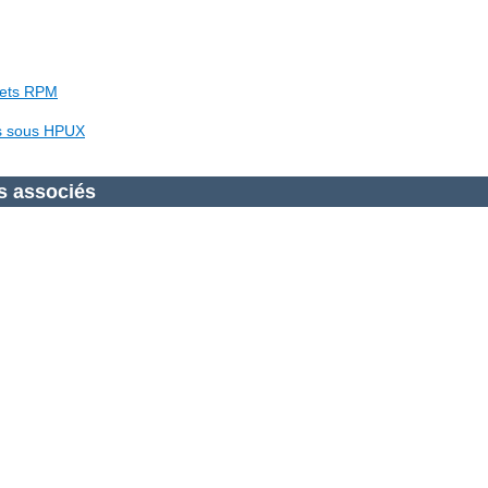
uets RPM
es sous HPUX
s associés