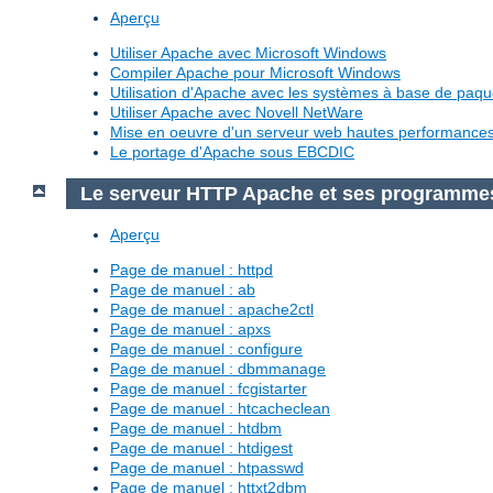
Aperçu
Utiliser Apache avec Microsoft Windows
Compiler Apache pour Microsoft Windows
Utilisation d'Apache avec les systèmes à base de paq
Utiliser Apache avec Novell NetWare
Mise en oeuvre d'un serveur web hautes performanc
Le portage d'Apache sous EBCDIC
Le serveur HTTP Apache et ses programme
Aperçu
Page de manuel : httpd
Page de manuel : ab
Page de manuel : apache2ctl
Page de manuel : apxs
Page de manuel : configure
Page de manuel : dbmmanage
Page de manuel : fcgistarter
Page de manuel : htcacheclean
Page de manuel : htdbm
Page de manuel : htdigest
Page de manuel : htpasswd
Page de manuel : httxt2dbm