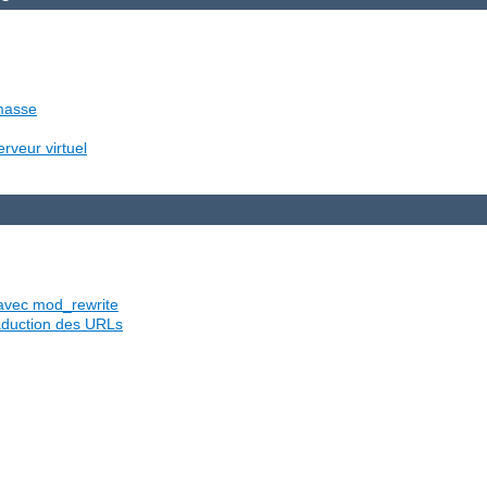
 masse
rveur virtuel
s avec mod_rewrite
traduction des URLs