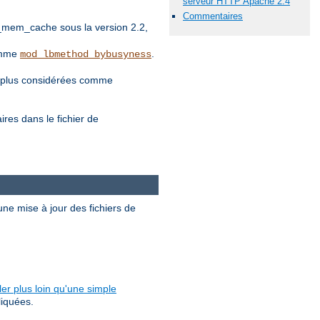
serveur HTTP Apache 2.4
Commentaires
_mem_cache sous la version 2.2,
comme
.
mod_lbmethod_bybusyness
nt plus considérées comme
es dans le fichier de
ne mise à jour des fichiers de
ler plus loin qu'une simple
liquées.