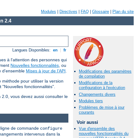
Modules
|
Directives
|
FAQ
|
Glossaire
|
Plan du site
n 2.4
Langues Disponibles:
en
|
fr
ues à l'attention des personnes qui
cument
Nouvelles fonctionnalités
, ou
ue d'ensemble
Mises à jour de l'API
.
Modifications des paramètres
de compilation
méthode pour utiliser la version
Modifications de la
 "Nouvelles fonctionnalités".
configuration à l'exécution
Changements divers
n 2.0, vous devez aussi consulter le
Modules tiers
Problèmes de mise à jour
courants
Voir aussi
nne ligne de commande
configure
Vue d'ensemble des
nouvelles fonctionnalités du
 changements intervenus dans la