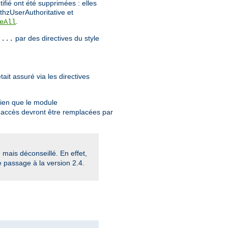
tifié ont été supprimées : elles
thzUserAuthoritative et
.
eAll
par des directives du style
 ...
ait assuré via les directives
Bien que le module
 d'accès devront être remplacées par
mais déconseillé. En effet,
e passage à la version 2.4.