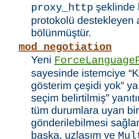
şeklinde h
proxy_http
protokolü destekleyen 
bölünmüştür.
mod_negotiation
Yeni
ForceLanguage
sayesinde istemciye “Ka
gösterim çeşidi yok” y
seçim belirtilmiş” yanı
tüm durumlara uyan bir
gönderilebilmesi sağla
başka, uzlaşım ve
Mul