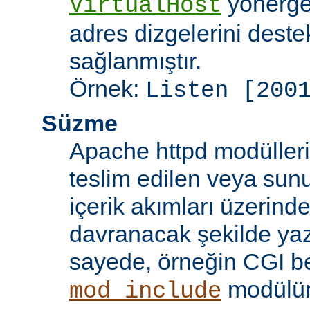
yönergel
VirtualHost
adres dizgelerini dest
sağlanmıştır.
Örnek:
Listen [200
Süzme
Apache httpd modülleri
teslim edilen veya sun
içerik akımları üzerind
davranacak şekilde yaz
sayede, örneğin CGI beti
modülü
mod_include