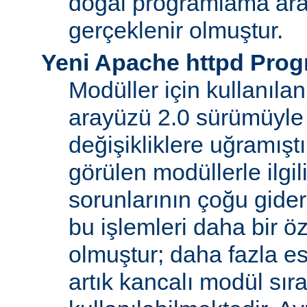
doğal programlama ara
gerçeklenir olmuştur.
Yeni Apache httpd Pro
Modüller için kullanıl
arayüzü 2.0 sürümüyle
değişikliklere uğramışt
görülen modüllerle ilgil
sorunlarının çoğu gider
bu işlemleri daha bir ö
olmuştur; daha fazla e
artık kancalı modül sır