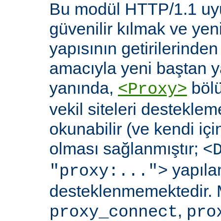
Bu modül HTTP/1.1 uyu
güvenilir kılmak ve yen
yapısının getirilerinde
amacıyla yeni baştan y
yanında,
bölü
<Proxy>
vekil siteleri destekl
okunabilir (ve kendi içi
olması sağlanmıştır;
<
yapılan
"proxy:...">
desteklenmemektedir. 
,
proxy_connect
pro