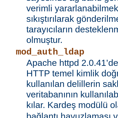
verimli yararlanabilmek 
sıkıştırılarak gönderilm
tarayıcıların destekl
olmuştur.
mod_auth_ldap
Apache httpd 2.0.41’de
HTTP temel kimlik doğ
kullanılan delillerin s
veritabanının kullanıl
kılar. Kardeş modülü o
bağlantı havuzlaması v