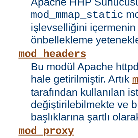
Apache HHP Sunucusu 
mo
mod_mmap_static
işlevselliğini içermeni
önbellekleme yetenekler
mod_headers
Bu modül Apache httpd
hale getirilmiştir. Artık
tarafından kullanılan is
değiştirilebilmekte ve b
başlıklarına şartlı olar
mod_proxy