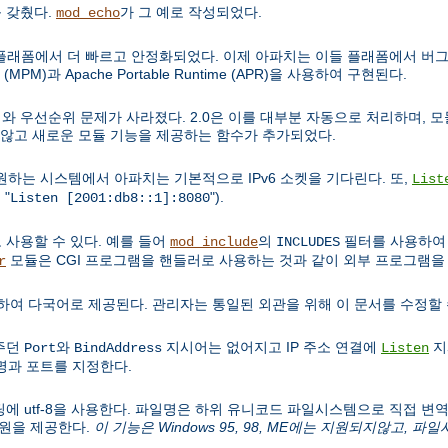
 갖췄다.
가 그 예로 작성되었다.
mod_echo
비유닉스 플래폼에서 더 빠르고 안정화되었다. 이제 아파치는 이들 플래폼에서 버그
(MPM)과 Apache Portable Runtime (APR)을 사용하여 구현된다.
순서와 우선순위 문제가 사라졌다. 2.0은 이를 대부분 자동으로 처리하며, 모듈
 않고 새로운 모듈 기능을 제공하는 함수가 추가되었다.
v6를 지원하는 시스템에서 아파치는 기본적으로 IPv6 소켓을 기다린다. 또,
List
 "
").
Listen [2001:db8::1]:8080
 사용할 수 있다. 예를 들어
의
필터를 사용하여 C
mod_include
INCLUDES
모듈은 CGI 프로그램을 핸들러로 사용하는 것과 같이 외부 프로그램을 
r
하여 다국어로 제공된다. 관리자는 통일된 외관을 위해 이 문서를 수정할 
 주던
와
지시어는 없어지고 IP 주소 연결에
지
Port
BindAddress
Listen
과 포트를 지정한다.
코딩에 utf-8을 사용한다. 파일명은 하위 유니코드 파일시스템으로 직접 변역되어,
지원을 제공한다.
이 기능은 Windows 95, 98, ME에는 지원되지않고, 