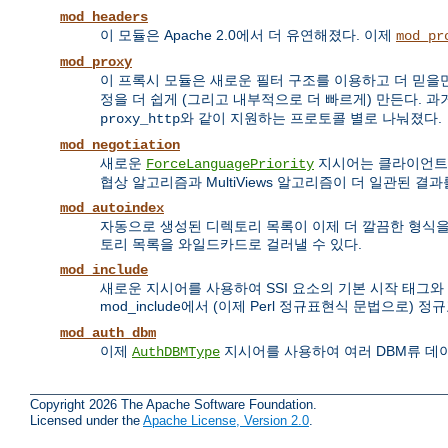
mod_headers
이 모듈은 Apache 2.0에서 더 유연해졌다. 이제
mod_pr
mod_proxy
이 프록시 모듈은 새로운 필터 구조를 이용하고 더 믿을만
정을 더 쉽게 (그리고 내부적으로 더 빠르게) 만든다. 과
와 같이 지원하는 프로토콜 별로 나눠졌다.
proxy_http
mod_negotiation
새로운
지시어는 클라이언트가 N
ForceLanguagePriority
협상 알고리즘과 MultiViews 알고리즘이 더 일관된 결
mod_autoindex
자동으로 생성된 디렉토리 목록이 이제 더 깔끔한 형식을 
토리 목록을 와일드카드로 걸러낼 수 있다.
mod_include
새로운 지시어를 사용하여 SSI 요소의 기본 시작 태그와
mod_include에서 (이제 Perl 정규표현식 문법으로)
mod_auth_dbm
이제
지시어를 사용하여 여러 DBM류 데
AuthDBMType
Copyright 2026 The Apache Software Foundation.
Licensed under the
Apache License, Version 2.0
.