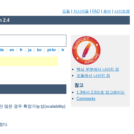
모듈
|
지시어들
|
FAQ
|
용어
|
사이트맵
 2.4
de
|
en
|
fr
|
ja
|
ko
|
pt-br
|
tr
핵심 부분에서 나아진 점
모듈에서 나아진 점
참고
1.3에서 2.0으로 업그레이드
Comments
경우 확장가능성(scalability)
졌다.