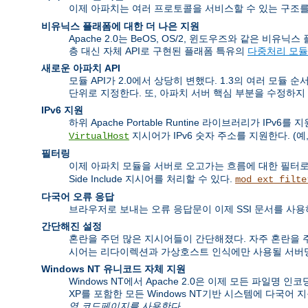
이제 아파치는 여러 프로토콜을 서비스할 수 있는 구조를
비유닉스 플래폼에 대한 더 나은 지원
Apache 2.0는 BeOS, OS/2, 윈도우즈와 같은 
층 대신 자체 API로 구현된 플래폼 특유의
다중처리 모듈
새로운 아파치 API
모듈 API가 2.0에서 상당히 변했다. 1.3의 여러 모듈 
단위로 지정한다. 또, 아파치 서버 핵심 부분을 수정하지
IPv6 지원
하위 Apache Portable Runtine 라이브러리가 IP
지시어가 IPv6 숫자 주소를 지원한다. (예,
VirtualHost
필터링
이제 아파치 모듈을 서버로 오고가는 흐름에 대한 필터로
Side Include 지시어를 처리할 수 있다.
mod_ext_filte
다국어 오류 응답
브라우저로 보내는 오류 응답문이 이제 SSI 문서를 사용
간단해진 설정
혼란을 주던 많은 지시어들이 간단해졌다. 자주 혼란을
시어는 리다이렉션과 가상호스트 인식에만 사용될 서버명
Windows NT 유니코드 자체 지원
Windows NT에서 Apache 2.0은 이제 모든 파일명 인
XP를 포함한 모든 Windows NT기반 시스템에 다국어 
역 코드페이지를 사용한다.