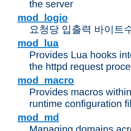
the server
mod_logio
요청당 입출력 바이트
mod_lua
Provides Lua hooks into
the httpd request proc
mod_macro
Provides macros withi
runtime configuration fi
mod_md
Managing domains acros