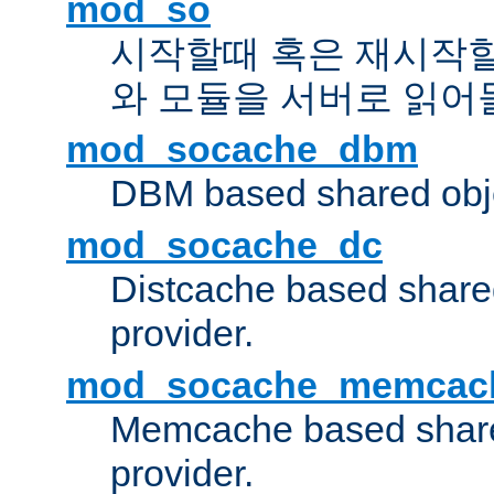
mod_so
시작할때 혹은 재시작
와 모듈을 서버로 읽어
mod_socache_dbm
DBM based shared obje
mod_socache_dc
Distcache based share
provider.
mod_socache_memcac
Memcache based share
provider.