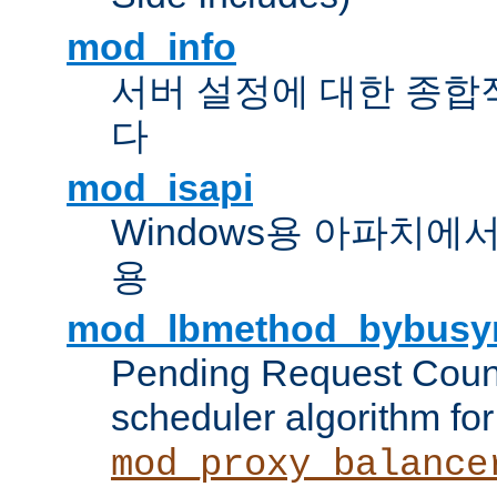
mod_info
서버 설정에 대한 종합
다
mod_isapi
Windows용 아파치에서 IS
용
mod_lbmethod_bybusy
Pending Request Count
scheduler algorithm for
mod_proxy_balance