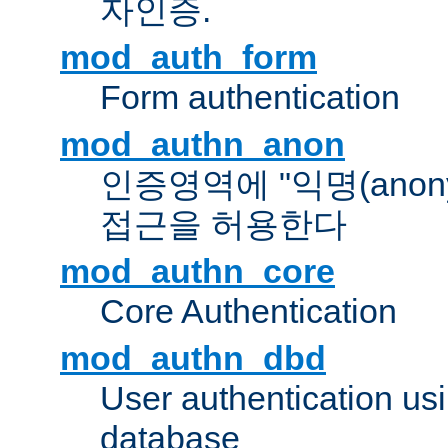
자인증.
mod_auth_form
Form authentication
mod_authn_anon
인증영역에 "익명(anon
접근을 허용한다
mod_authn_core
Core Authentication
mod_authn_dbd
User authentication u
database