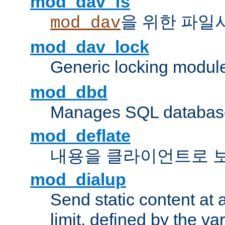
mod_dav_fs
을 위한 파일
mod_dav
mod_dav_lock
Generic locking modul
mod_dbd
Manages SQL database
mod_deflate
내용을 클라이언트로 
mod_dialup
Send static content at 
limit, defined by the v