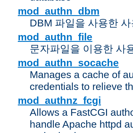
mod_authn_dbm
DBM 파일을 사용한 
mod_authn_file
문자파일을 이용한 사
mod_authn_socache
Manages a cache of au
credentials to relieve 
mod_authnz_fcgi
Allows a FastCGI author
handle Apache httpd au