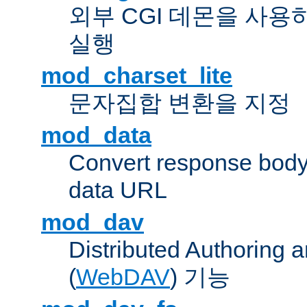
외부 CGI 데몬을 사용
실행
mod_charset_lite
문자집합 변환을 지정
mod_data
Convert response bod
data URL
mod_dav
Distributed Authoring 
(
WebDAV
) 기능