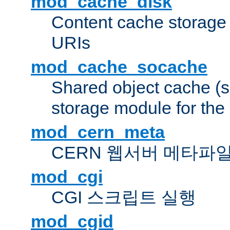
mod_cache_disk
Content cache storage
URIs
mod_cache_socache
Shared object cache (
storage module for the 
mod_cern_meta
CERN 웹서버 메타파
mod_cgi
CGI 스크립트 실행
mod_cgid