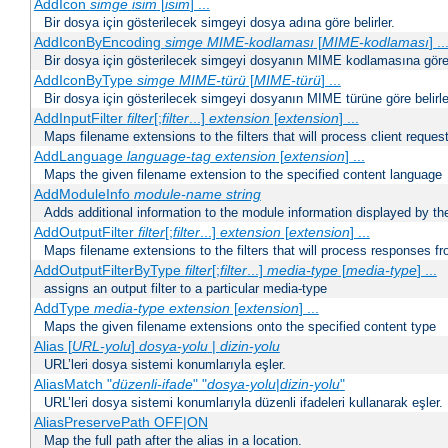
AddIcon
simge
isim
[
isim
] ...
Bir dosya için gösterilecek simgeyi dosya adına göre belirler.
AddIconByEncoding
simge
MIME-kodlaması
[
MIME-kodlaması
] ..
Bir dosya için gösterilecek simgeyi dosyanın MIME kodlamasına göre b
AddIconByType
simge
MIME-türü
[
MIME-türü
] ...
Bir dosya için gösterilecek simgeyi dosyanın MIME türüne göre belirle
AddInputFilter
filter
[;
filter
...]
extension
[
extension
] ...
Maps filename extensions to the filters that will process client reques
AddLanguage
language-tag
extension
[
extension
] ...
Maps the given filename extension to the specified content language
AddModuleInfo
module-name
string
Adds additional information to the module information displayed by the
AddOutputFilter
filter
[;
filter
...]
extension
[
extension
] ...
Maps filename extensions to the filters that will process responses fr
AddOutputFilterByType
filter
[;
filter
...]
media-type
[
media-type
] ...
assigns an output filter to a particular media-type
AddType
media-type
extension
[
extension
] ...
Maps the given filename extensions onto the specified content type
Alias [
URL-yolu
]
dosya-yolu
|
dizin-yolu
URL’leri dosya sistemi konumlarıyla eşler.
AliasMatch "
düzenli-ifade
" "
dosya-yolu
|
dizin-yolu
"
URL’leri dosya sistemi konumlarıyla düzenli ifadeleri kullanarak eşler.
AliasPreservePath OFF|ON
Map the full path after the alias in a location.