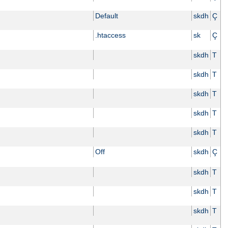
Default
skdh
Ç
.htaccess
sk
Ç
skdh
T
skdh
T
skdh
T
skdh
T
skdh
T
Off
skdh
Ç
skdh
T
skdh
T
skdh
T