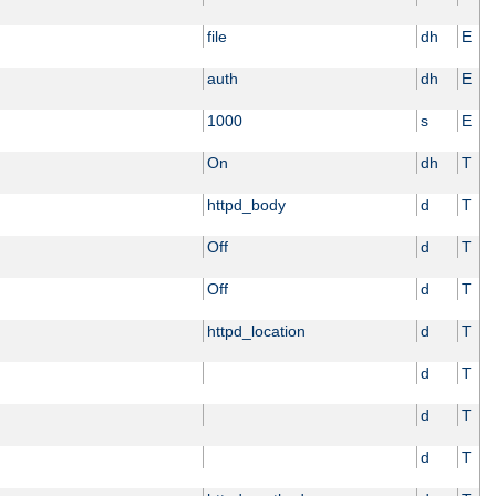
file
dh
E
auth
dh
E
1000
s
E
On
dh
T
httpd_body
d
T
Off
d
T
Off
d
T
httpd_location
d
T
d
T
d
T
d
T