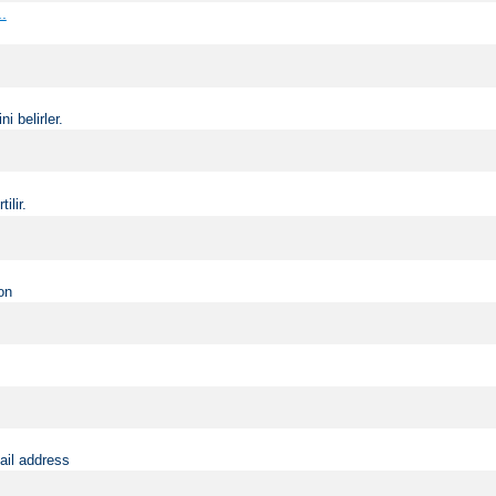
..
i belirler.
ilir.
on
ail address