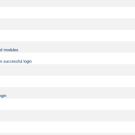
vel modules
on successful login
ogin