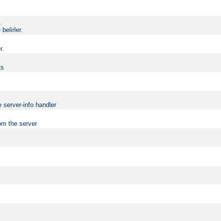
.
elirler.
r.
ts
 server-info handler
om the server