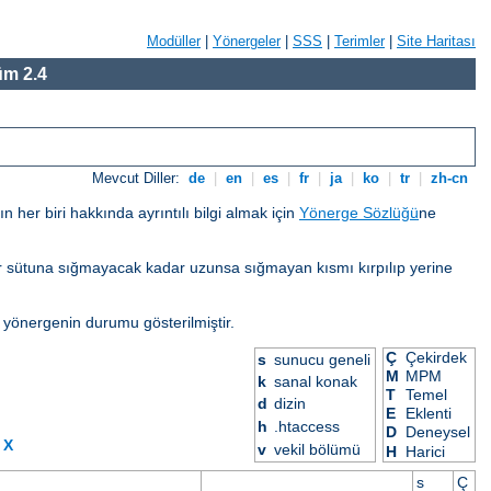
Modüller
|
Yönergeler
|
SSS
|
Terimler
|
Site Haritası
m 2.4
Mevcut Diller:
de
|
en
|
es
|
fr
|
ja
|
ko
|
tr
|
zh-cn
her biri hakkında ayrıntılı bilgi almak için
Yönerge Sözlüğü
ne
eğer sütuna sığmayacak kadar uzunsa sığmayan kısmı kırpılıp yerine
 yönergenin durumu gösterilmiştir.
Ç
Çekirdek
s
sunucu geneli
M
MPM
k
sanal konak
T
Temel
d
dizin
E
Eklenti
h
.htaccess
D
Deneysel
X
v
vekil bölümü
H
Harici
s
Ç