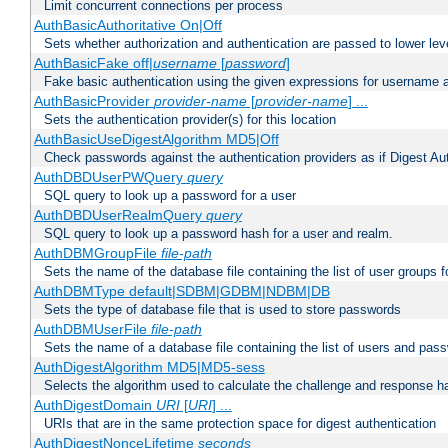
Limit concurrent connections per process
AuthBasicAuthoritative On|Off
Sets whether authorization and authentication are passed to lower le
AuthBasicFake off|
username
[
password
]
Fake basic authentication using the given expressions for username
AuthBasicProvider
provider-name
[
provider-name
] ...
Sets the authentication provider(s) for this location
AuthBasicUseDigestAlgorithm MD5|Off
Check passwords against the authentication providers as if Digest Aut
AuthDBDUserPWQuery
query
SQL query to look up a password for a user
AuthDBDUserRealmQuery
query
SQL query to look up a password hash for a user and realm.
AuthDBMGroupFile
file-path
Sets the name of the database file containing the list of user groups f
AuthDBMType default|SDBM|GDBM|NDBM|DB
Sets the type of database file that is used to store passwords
AuthDBMUserFile
file-path
Sets the name of a database file containing the list of users and pass
AuthDigestAlgorithm MD5|MD5-sess
Selects the algorithm used to calculate the challenge and response ha
AuthDigestDomain
URI
[
URI
] ...
URIs that are in the same protection space for digest authentication
AuthDigestNonceLifetime
seconds