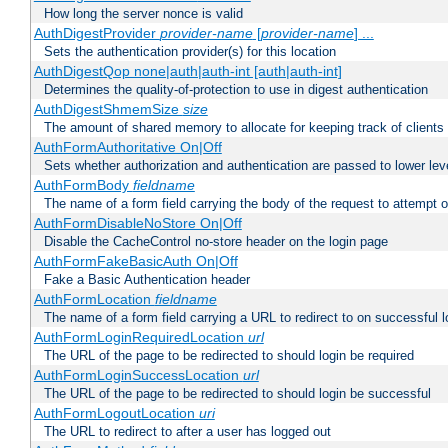
How long the server nonce is valid
AuthDigestProvider
provider-name
[
provider-name
] ...
Sets the authentication provider(s) for this location
AuthDigestQop none|auth|auth-int [auth|auth-int]
Determines the quality-of-protection to use in digest authentication
AuthDigestShmemSize
size
The amount of shared memory to allocate for keeping track of clients
AuthFormAuthoritative On|Off
Sets whether authorization and authentication are passed to lower le
AuthFormBody
fieldname
The name of a form field carrying the body of the request to attempt 
AuthFormDisableNoStore On|Off
Disable the CacheControl no-store header on the login page
AuthFormFakeBasicAuth On|Off
Fake a Basic Authentication header
AuthFormLocation
fieldname
The name of a form field carrying a URL to redirect to on successful l
AuthFormLoginRequiredLocation
url
The URL of the page to be redirected to should login be required
AuthFormLoginSuccessLocation
url
The URL of the page to be redirected to should login be successful
AuthFormLogoutLocation
uri
The URL to redirect to after a user has logged out