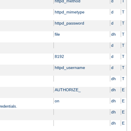
httpd_method
d
T
httpd_mimetype
d
T
httpd_password
d
T
file
dh
T
d
T
8192
d
T
httpd_username
d
T
dh
T
AUTHORIZE_
dh
E
on
dh
E
redentials.
dh
E
dh
E