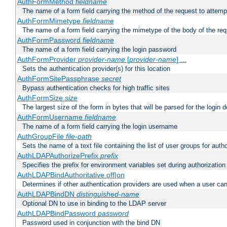
AuthFormMethod
fieldname
The name of a form field carrying the method of the request to attemp
AuthFormMimetype
fieldname
The name of a form field carrying the mimetype of the body of the req
AuthFormPassword
fieldname
The name of a form field carrying the login password
AuthFormProvider
provider-name
[
provider-name
] ...
Sets the authentication provider(s) for this location
AuthFormSitePassphrase
secret
Bypass authentication checks for high traffic sites
AuthFormSize
size
The largest size of the form in bytes that will be parsed for the login d
AuthFormUsername
fieldname
The name of a form field carrying the login username
AuthGroupFile
file-path
Sets the name of a text file containing the list of user groups for autho
AuthLDAPAuthorizePrefix
prefix
Specifies the prefix for environment variables set during authorization
AuthLDAPBindAuthoritative off|on
Determines if other authentication providers are used when a user can
AuthLDAPBindDN
distinguished-name
Optional DN to use in binding to the LDAP server
AuthLDAPBindPassword
password
Password used in conjunction with the bind DN