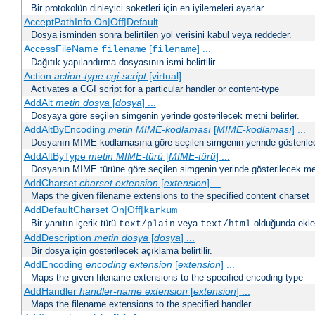
Bir protokolün dinleyici soketleri için en iyilemeleri ayarlar
AcceptPathInfo On|Off|Default
Dosya isminden sonra belirtilen yol verisini kabul veya reddeder.
AccessFileName
[
] ...
filename
filename
Dağıtık yapılandırma dosyasının ismi belirtilir.
Action
action-type
cgi-script
[virtual]
Activates a CGI script for a particular handler or content-type
AddAlt
metin
dosya
[
dosya
] ...
Dosyaya göre seçilen simgenin yerinde gösterilecek metni belirler.
AddAltByEncoding
metin
MIME-kodlaması
[
MIME-kodlaması
] ...
Dosyanın MIME kodlamasına göre seçilen simgenin yerinde gösterilece
AddAltByType
metin
MIME-türü
[
MIME-türü
] ...
Dosyanın MIME türüne göre seçilen simgenin yerinde gösterilecek metn
AddCharset
charset
extension
[
extension
] ...
Maps the given filename extensions to the specified content charset
AddDefaultCharset On|Off|
karküm
Bir yanıtın içerik türü
veya
olduğunda eklen
text/plain
text/html
AddDescription
metin dosya
[
dosya
] ...
Bir dosya için gösterilecek açıklama belirtilir.
AddEncoding
encoding
extension
[
extension
] ...
Maps the given filename extensions to the specified encoding type
AddHandler
handler-name
extension
[
extension
] ...
Maps the filename extensions to the specified handler