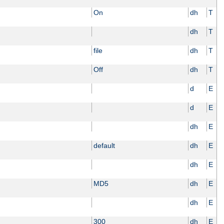
On
dh
T
dh
T
file
dh
T
Off
dh
T
d
E
d
E
dh
E
default
dh
E
dh
E
MD5
dh
E
dh
E
300
dh
E