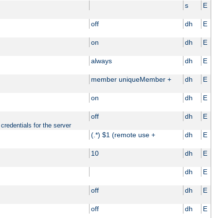
s
E
off
dh
E
on
dh
E
always
dh
E
member uniqueMember +
dh
E
on
dh
E
off
dh
E
credentials for the server
(.*) $1 (remote use +
dh
E
10
dh
E
dh
E
off
dh
E
off
dh
E