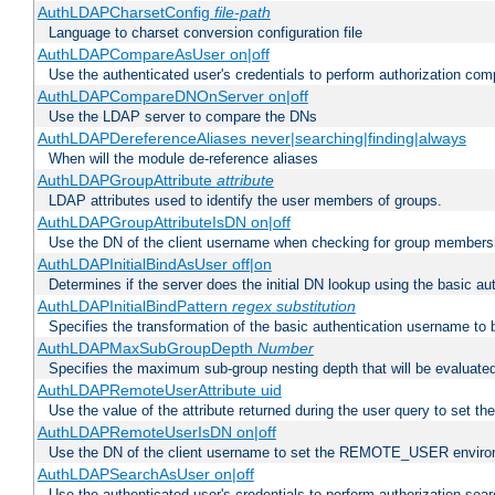
AuthLDAPCharsetConfig
file-path
Language to charset conversion configuration file
AuthLDAPCompareAsUser on|off
Use the authenticated user's credentials to perform authorization co
AuthLDAPCompareDNOnServer on|off
Use the LDAP server to compare the DNs
AuthLDAPDereferenceAliases never|searching|finding|always
When will the module de-reference aliases
AuthLDAPGroupAttribute
attribute
LDAP attributes used to identify the user members of groups.
AuthLDAPGroupAttributeIsDN on|off
Use the DN of the client username when checking for group members
AuthLDAPInitialBindAsUser off|on
Determines if the server does the initial DN lookup using the basic a
AuthLDAPInitialBindPattern
regex
substitution
Specifies the transformation of the basic authentication username to
AuthLDAPMaxSubGroupDepth
Number
Specifies the maximum sub-group nesting depth that will be evaluated
AuthLDAPRemoteUserAttribute uid
Use the value of the attribute returned during the user query to se
AuthLDAPRemoteUserIsDN on|off
Use the DN of the client username to set the REMOTE_USER environ
AuthLDAPSearchAsUser on|off
Use the authenticated user's credentials to perform authorization sea