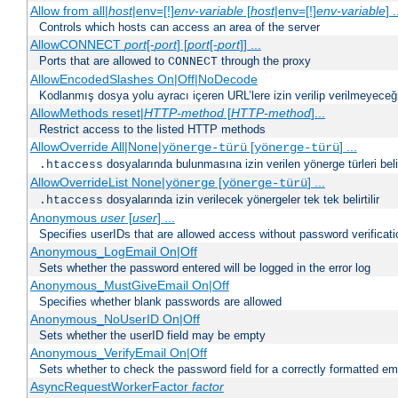
Allow from all|
host
|env=[!]
env-variable
[
host
|env=[!]
env-variable
] .
Controls which hosts can access an area of the server
AllowCONNECT
port
[-
port
] [
port
[-
port
]] ...
Ports that are allowed to
through the proxy
CONNECT
AllowEncodedSlashes On|Off|NoDecode
Kodlanmış dosya yolu ayracı içeren URL’lere izin verilip verilmeyeceğin
AllowMethods reset|
HTTP-method
[
HTTP-method
]...
Restrict access to the listed HTTP methods
AllowOverride All|None|
[
] ...
yönerge-türü
yönerge-türü
dosyalarında bulunmasına izin verilen yönerge türleri belirt
.htaccess
AllowOverrideList None|
[
] ...
yönerge
yönerge-türü
dosyalarında izin verilecek yönergeler tek tek belirtilir
.htaccess
Anonymous
user
[
user
] ...
Specifies userIDs that are allowed access without password verificati
Anonymous_LogEmail On|Off
Sets whether the password entered will be logged in the error log
Anonymous_MustGiveEmail On|Off
Specifies whether blank passwords are allowed
Anonymous_NoUserID On|Off
Sets whether the userID field may be empty
Anonymous_VerifyEmail On|Off
Sets whether to check the password field for a correctly formatted em
AsyncRequestWorkerFactor
factor