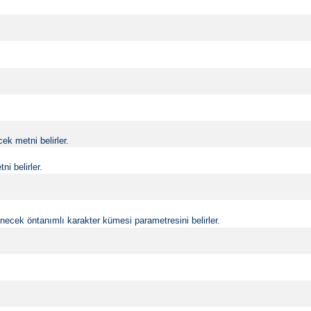
k metni belirler.
i belirler.
ecek öntanımlı karakter kümesi parametresini belirler.