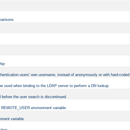
mparisons
hip
uthentication users' own username, instead of anonymously or with hard-coded 
 be used when binding to the LDAP server to perform a DN lookup
 before the user search is discontinued.
t the REMOTE_USER environment variable
ment variable
rches