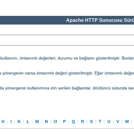
Apache HTTP Sunucusu Sürü
lanımı, öntanımlı değerleri, durumu ve bağlamı gösterilmiştir. Bunların 
tunda yönergenin varsa öntanımlı değeri gösterilmiştir. Eğer öntanımlı d
a yönergenin kullanımına izin verilen bağlamlar, dördüncü sütunda ise
|
H
|
I
|
K
|
L
|
M
|
N
|
O
|
P
|
Q
|
R
|
S
|
T
|
U
|
V
|
W
|