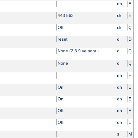
dh
E
443 563
sk
E
Off
sk
Ç
reset
d
D
None (2.3.9 ve sonr +
d
Ç
None
d
Ç
dh
E
On
dh
E
On
dh
E
Off
dh
E
Off
dh
E
s
M