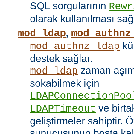
SQL sorgularının
Rewr
olarak kullanılması sağ
,
mod_ldap
mod_authnz
kü
mod_authnz_ldap
destek sağlar.
zaman aşıml
mod_ldap
sokabilmek için
LDAPConnectionPoo
ve birt
LDAPTimeout
geliştirmeler sahiptir. 
sunucusunun boşta kalm