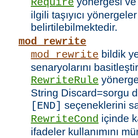
yönergesi v
Require
ilgili taşıyıcı yönergele
belirtilebilmektedir.
mod_rewrite
bildik 
mod_rewrite
senaryolarını basitleşti
yönerg
RewriteRule
String Discard=sorgu diz
seçeneklerini s
[END]
içinde k
RewriteCond
ifadeler kullanımını mü