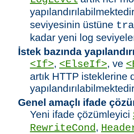
yapılandırılabilmektedi
seviyesinin üstüne
tra
kadar yeni log seviyeler
İstek bazında yapılandı
,
, ve
<If>
<ElseIf>
<
artık HTTP isteklerine 
yapılandırılabilmektedir
Genel amaçlı ifade çözü
Yeni ifade çözümleyici
,
RewriteCond
Heade