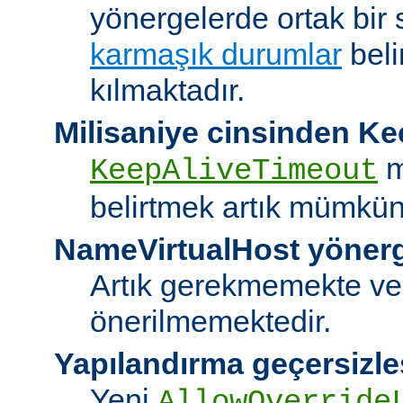
yönergelerde ortak bir 
karmaşık durumlar
bel
kılmaktadır.
Milisaniye cinsinden K
m
KeepAliveTimeout
belirtmek artık mümkün
NameVirtualHost yöner
Artık gerekmemekte ve
önerilmemektedir.
Yapılandırma geçersizle
Yeni
AllowOverride