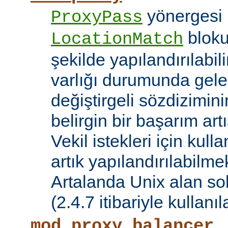
yönergesi 
ProxyPass
bloku
LocationMatch
şekilde yapılandırılabil
varlığı durumunda gele
değiştirgeli sözdizimin
belirgin bir başarım artı
Vekil istekleri için kul
artık yapılandırılabilmek
Artalanda Unix alan sok
(2.4.7 itibariyle kullanıla
mod_proxy_balancer