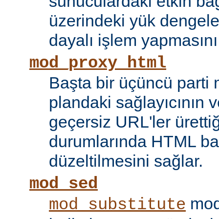
sunuculardaki etkin bağ
üzerindeki yük dengele
dayalı işlem yapmasını
mod_proxy_html
Başta bir üçüncü parti
plandaki sağlayıcının ve
geçersiz URL'ler ürettiği
durumlarında HTML bağ
düzeltilmesini sağlar.
mod_sed
modü
mod_substitute