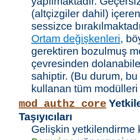
yapılmaktadır. Geçersiz
(altçizgiler dahil) içeren
sessizce bırakılmaktadı
Ortam değişkenleri
, bö
gerektiren bozulmuş me
çevresinden dolanabile
sahiptir. (Bu durum, bu
kullanan tüm modülleri e
Yetkil
mod_authz_core
Taşıyıcıları
Gelişkin yetkilendirme k