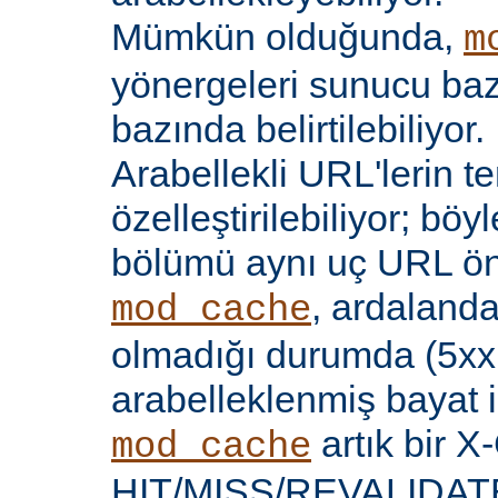
Mümkün olduğunda,
m
yönergeleri sunucu bazı
bazında belirtilebiliyor.
Arabellekli URL'lerin t
özelleştirilebiliyor; böy
bölümü aynı uç URL öne
, ardalanda
mod_cache
olmadığı durumda (5xx 
arabelleklenmiş bayat iç
artık bir X
mod_cache
HIT/MISS/REVALIDATE y