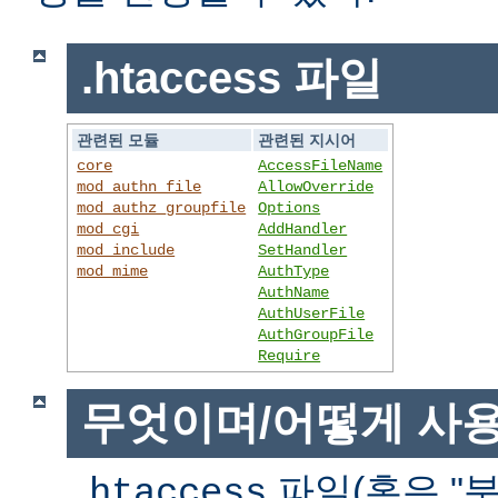
.htaccess 파일
관련된 모듈
관련된 지시어
core
AccessFileName
mod_authn_file
AllowOverride
mod_authz_groupfile
Options
mod_cgi
AddHandler
mod_include
SetHandler
mod_mime
AuthType
AuthName
AuthUserFile
AuthGroupFile
Require
무엇이며/어떻게 사
파일(혹은 "분
.htaccess