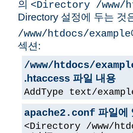
의
<Directory /www/h
Directory 설정에 두는 
/www/htdocs/example
섹션:
/www/htdocs/exampl
.htaccess 파일 내용
AddType text/exampl
파일에 
apache2.conf
<Directory /www/htd