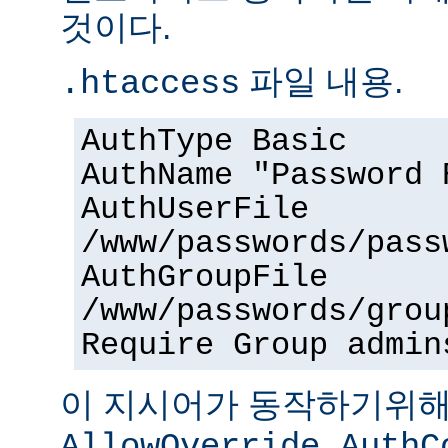
것이다.
파일 내용.
.htaccess
AuthType Basic
AuthName "Password 
AuthUserFile
/www/passwords/pass
AuthGroupFile
/www/passwords/grou
Require Group admin
이 지시어가 동작하기위
AllowOverride AuthC