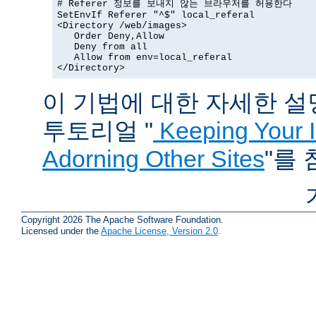
# Referer 정보를 보내지 않는 브라우저를 허용한다

SetEnvIf Referer "^$" local_referal

<Directory /web/images>

   Order Deny,Allow

   Deny from all

   Allow from env=local_referal

</Directory>
이 기법에 대한 자세한 설명은
투토리얼 "
Keeping Your 
Adorning Other Sites
"를
Copyright 2026 The Apache Software Foundation.
Licensed under the
Apache License, Version 2.0
.