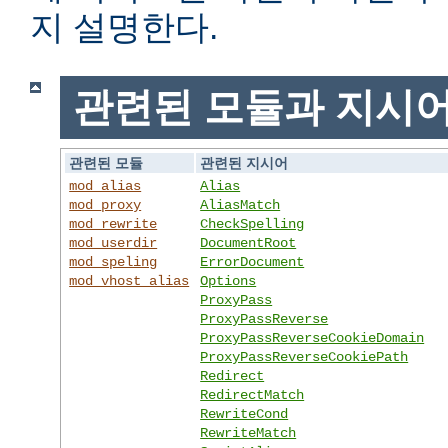
지 설명한다.
관련된 모듈과 지시
관련된 모듈
관련된 지시어
mod_alias
Alias
mod_proxy
AliasMatch
mod_rewrite
CheckSpelling
mod_userdir
DocumentRoot
mod_speling
ErrorDocument
mod_vhost_alias
Options
ProxyPass
ProxyPassReverse
ProxyPassReverseCookieDomain
ProxyPassReverseCookiePath
Redirect
RedirectMatch
RewriteCond
RewriteMatch