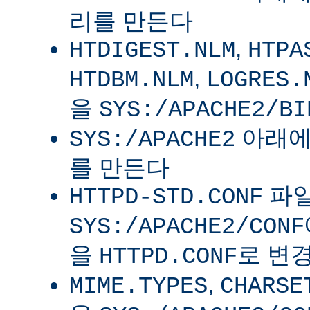
리를 만든다
,
HTDIGEST.NLM
HTPA
,
HTDBM.NLM
LOGRES.
을
SYS:/APACHE2/BI
아래
SYS:/APACHE2
를 만든다
파
HTTPD-STD.CONF
SYS:/APACHE2/CONF
을
로 변
HTTPD.CONF
,
MIME.TYPES
CHARSE