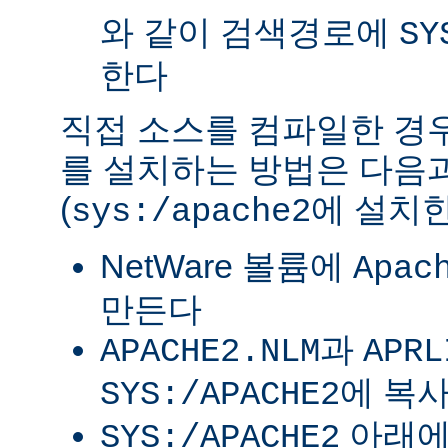
와 같이 검색경로에
SY
한다
직접 소스를 컴파일한 경우 
를 설치하는 방법은 다음
(
에 설치한
sys:/apache2
NetWare 볼륨에
Apac
만든다
과
APACHE2.NLM
APRL
에 복
SYS:/APACHE2
아래
SYS:/APACHE2