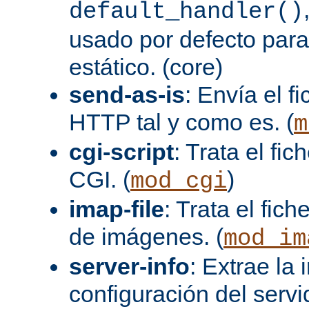
default_handler()
usado por defecto para
estático. (core)
send-as-is
: Envía el 
HTTP tal y como es. (
m
cgi-script
: Trata el fi
CGI. (
)
mod_cgi
imap-file
: Trata el fi
de imágenes. (
mod_im
server-info
: Extrae la
configuración del servid